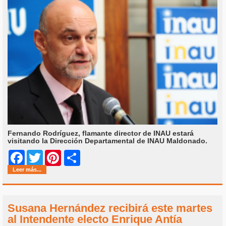
Fernando Rodríguez, flamante director de INAU estará
visitando la Dirección Departamental de INAU Maldonado.
Share
Facebook
Twitter
Pinterest
Leer más...
Susana Hernández recibirá este martes
al Intendente electo Enrique Antía