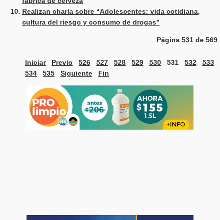
fábrica de cerveza
Realizan charla sobre “Adolescentes: vida cotidiana,
cultura del riesgo y consumo de drogas”
Página 531 de 569
Iniciar
Previo
526
527
528
529
530
531
532
533
534
535
Siguiente
Fin