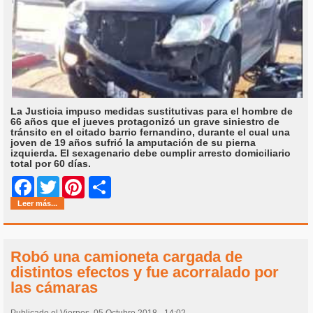
La Justicia impuso medidas sustitutivas para el hombre de
66 años que el jueves protagonizó un grave siniestro de
tránsito en el citado barrio fernandino, durante el cual una
joven de 19 años sufrió la amputación de su pierna
izquierda. El sexagenario debe cumplir arresto domiciliario
total por 60 días.
Share
Facebook
Twitter
Pinterest
Leer más...
Robó una camioneta cargada de
distintos efectos y fue acorralado por
las cámaras