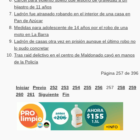
Cárcel para violento sujeto que lesionó de gravedad a un
hijastro de 11 años
Ladrón fue atrapado robando en el interior de una casa en
Pan de Azúcar
Medidas para adolescente de 14 años por el robo de una
moto en La Barra
Ladrón de casas otra vez en prisión aunque el último robo no
lo pudo concretar
Tras raid delictivo en el centro de Maldonado cayó en manos
de la Policía
Página 257 de 396
Iniciar
Previo
252
253
254
255
256
257
258
259
260
261
Siguiente
Fin