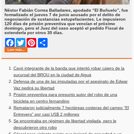
Néstor Fabián Correa Balladares, apodado “El Buñuelo”, fue
formalizado el jueves 7 de junio acusado por el delito de
negociación de sustancias estupefacientes. Le impusieron
120 días de prisión preventiva que vencían el próximo
domingo, pero el Juez del caso aceptó el pedido Fiscal de
extenderla por otros 30 días.
Share
Facebook
Twitter
Pinterest
Leer más...
Cayó integrante de la banda que intentó robar cajero de la
sucursal del BROU en la ciudad de Aiguá
Defensa de una de las imputadas por el asesinato de Edwar
Vaz pedirá su libertad
Prisión preventiva para presunto autor del robo de una
bicicleta en centro fernandino
Remataron judicialmente 7 hectáreas costeras del campo “El
Entrevero” por casi US$ 2 millones
Se encontraba en régimen de libertad vigilada, pero le
descubrieron otro robo