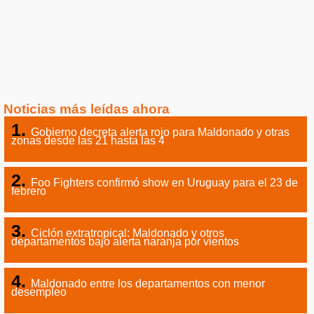
Noticias más leídas ahora
Gobierno decreta alerta rojo para Maldonado y otras
zonas desde las 21 hasta las 4
Foo Fighters confirmó show en Uruguay para el 23 de
febrero
Ciclón extratropical: Maldonado y otros
departamentos bajo alerta naranja por vientos
Maldonado entre los departamentos con menor
desempleo