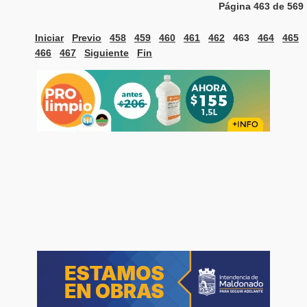
Página 463 de 569
Iniciar
Previo
458
459
460
461
462
463
464
465
466
467
Siguiente
Fin