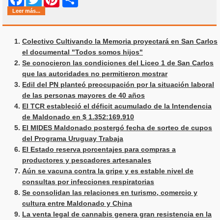
Leer más...
Colectivo Cultivando la Memoria proyectará en San Carlos
el documental "Todos somos hijos"
Se conocieron las condiciones del Liceo 1 de San Carlos
que las autoridades no permitieron mostrar
Edil del PN planteó preocupación por la situación laboral
de las personas mayores de 40 años
El TCR estableció el déficit acumulado de la Intendencia
de Maldonado en $ 1.352:169.910
El MIDES Maldonado postergó fecha de sorteo de cupos
del Programa Uruguay Trabaja
El Estado reserva porcentajes para compras a
productores y pescadores artesanales
Aún se vacuna contra la gripe y es estable nivel de
consultas por infecciones respiratorias
Se consolidan las relaciones en turismo, comercio y
cultura entre Maldonado y China
La venta legal de cannabis genera gran resistencia en la