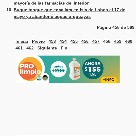
mayoría de las farmacias del interior
Buque tanque que encallara en Isla de Lobos el 17 de
mayo ya abandonó aguas uruguayas
Página 458 de 569
Iniciar
Previo
453
454
455
456
457
458
459
460
461
462
Siguiente
Fin