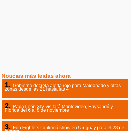
Noticias más leídas ahora
Gobierno decreta alerta rojo para Maldonado y otras
zonas desde las 21 hasta las 4
Papa León XIV visitará Montevideo, Paysandú y
Florida del 6 al 8 de noviembre
Foo Fighters confirmó show en Uruguay para el 23 de