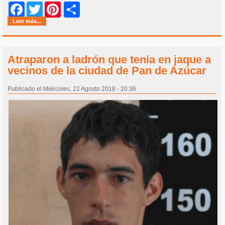
Share
Facebook
Twitter
Pinterest
Leer más...
Atraparon a ladrón que tenía en jaque a
vecinos de la ciudad de Pan de Azúcar
Publicado el Miércoles, 22 Agosto 2018 - 20:36