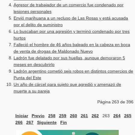
Agresor de trabajador de un comercio fue condenado por
lesiones personales
Envió marihuana a un recluso de Las Rosas y está acusada
por el delito de suministro
Lo buscaban por una agresión y terminó condenado por tres
hurtos
Falleció el hombre de 46 años baleado en la cabeza en boca
de venta de drogas de Maldonado Nuevo
Ladrón fue delatado por sus huellas, aunque demoraron 5
meses en descubrirlo
Ladrón argentino cometió seis robos en distintos comercios de
Punta del Este
Un año de cárcel para sujeto que agredió y amenazó de
muerte a su pareja
Página 263 de 396
Iniciar
Previo
258
259
260
261
262
263
264
265
266
267
Siguiente
Fin