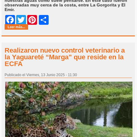
nuestras aguas como suele pensarse. En este caso fueron
observadas muy cerca de la costa, entre La Gorgorita y El
Emir.
Share
Facebook
Twitter
Pinterest
Leer más...
Realizaron nuevo control veterinario a
la Yaguareté “Marga” que reside en la
ECFA
Publicado el Viernes, 13 Junio 2025 - 11:30