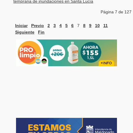
temprana de inundaciones en Santa Lucía
Página 7 de 127
Iniciar
Previo
2
3
4
5
6
7
8
9
10
11
Siguiente
Fin