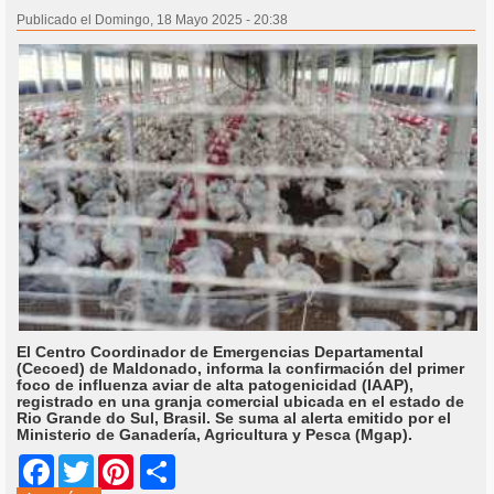
Publicado el Domingo, 18 Mayo 2025 - 20:38
El Centro Coordinador de Emergencias Departamental
(Cecoed) de Maldonado, informa la confirmación del primer
foco de influenza aviar de alta patogenicidad (IAAP),
registrado en una granja comercial ubicada en el estado de
Rio Grande do Sul, Brasil. Se suma al alerta emitido por el
Ministerio de Ganadería, Agricultura y Pesca (Mgap).
Share
Facebook
Twitter
Pinterest