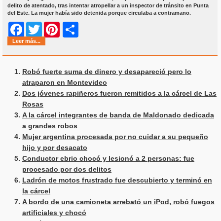
delito de atentado, tras intentar atropellar a un inspector de tránsito en Punta
del Este. La mujer había sido detenida porque circulaba a contramano.
Share
Facebook
Twitter
Pinterest
Leer más...
Robó fuerte suma de dinero y desapareció pero lo
atraparon en Montevideo
Dos jóvenes rapiñeros fueron remitidos a la cárcel de Las
Rosas
A la cárcel integrantes de banda de Maldonado dedicada
a grandes robos
Mujer argentina procesada por no cuidar a su pequeño
hijo y por desacato
Conductor ebrio chocó y lesionó a 2 personas: fue
procesado por dos delitos
Ladrón de motos frustrado fue descubierto y terminó en
la cárcel
A bordo de una camioneta arrebató un iPod, robó fuegos
artificiales y chocó