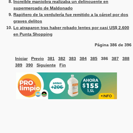
Increíble maniobra realizaba un delincuente en
supermercado de Maldonado
Rapiñero de la verdulería fue remitido a la cárcel por dos
graves delitos
Lo atraparon tras haber robado lentes por casi US$ 2.600
en Punta Shopping
Página 386 de 396
Iniciar
Previo
381
382
383
384
385
386
387
388
389
390
Siguiente
Fin