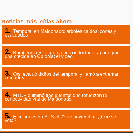
Noticias más leídas ahora
Temporal en Maldonado: árboles caídos, cortes y
evacuados
Bomberos rescataron a un conductor atrapado por
una crecida en Colonia; el video
Orsi evaluó daños del temporal y llamó a extremar
cuidados
MTOP culminó tres puentes que refuerzan la
conectividad vial de Maldonado
Elecciones en BPS el 22 de noviembre. ¿Qué se
vota?