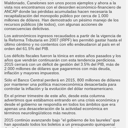
Maldonado, Canelones son unos pocos ejemplos y ahora a la
vista nos encontramos con el desorden económico-financiero de
ANCAP donde las pérdidas acumuladas hacen necesaria la
recapitalización del monopolio público por cerca de 1.000
millones de dólares. Han demostrado un pésimo manejo de los
recursos públicos (de todos), con algunas acciones de
consecuencias delictivas.
Los astronómicos ingresos recaudados a partir de la vigencia de
la Reforma Tributaria en 2007 (IRPF) les permitió gastar hasta el
último céntimo y no contentos con ello endeudaron al país en el
orden del 61.5% del PIB.
Los déficits fiscales fueron la tónica en estos años pasados y los
años que vendrán continuarán con esta tendencia perdiciosa.
2015 cerrará con un déficit de gestión del 3.5% del PIB, más de
2.000 millones de dólares que pagaremos con más deuda,
inflación y mayores impuestos.
Sólo el Banco Central perderá en 2015, 800 millones de dólares
por mantener una política macroeconómica desacertada para
controlar la inflación y la evolución del dólar norteamericano.
En el primer trimestre de este año, desde esta columna
advertimos que estábamos entrando en una crisis económica y
desde el gobierno se respondía en todos los ámbitos que era
apenas una desaceleración de la actividad económica en
términos neurolingüísticos más neutros.
2015 continúo avanzando bajo “el gobierno de los laureles” que
han apostado todos los boletos a un presupuesto quinquenal