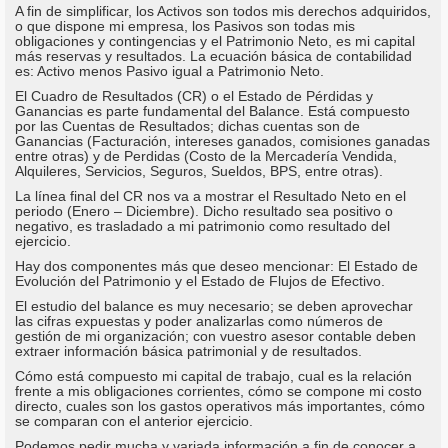
A fin de simplificar, los Activos son todos mis derechos adquiridos,
o que dispone mi empresa, los Pasivos son todas mis
obligaciones y contingencias y el Patrimonio Neto, es mi capital
más reservas y resultados. La ecuación básica de contabilidad
es: Activo menos Pasivo igual a Patrimonio Neto.
El Cuadro de Resultados (CR) o el Estado de Pérdidas y
Ganancias es parte fundamental del Balance. Está compuesto
por las Cuentas de Resultados; dichas cuentas son de
Ganancias (Facturación, intereses ganados, comisiones ganadas
entre otras) y de Perdidas (Costo de la Mercadería Vendida,
Alquileres, Servicios, Seguros, Sueldos, BPS, entre otras).
La línea final del CR nos va a mostrar el Resultado Neto en el
periodo (Enero – Diciembre). Dicho resultado sea positivo o
negativo, es trasladado a mi patrimonio como resultado del
ejercicio.
Hay dos componentes más que deseo mencionar: El Estado de
Evolución del Patrimonio y el Estado de Flujos de Efectivo.
El estudio del balance es muy necesario; se deben aprovechar
las cifras expuestas y poder analizarlas como números de
gestión de mi organización; con vuestro asesor contable deben
extraer información básica patrimonial y de resultados.
Cómo está compuesto mi capital de trabajo, cual es la relación
frente a mis obligaciones corrientes, cómo se compone mi costo
directo, cuales son los gastos operativos más importantes, cómo
se comparan con el anterior ejercicio.
Podemos pedir mucha y variada información a fin de conocer a