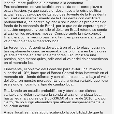
incertidumbre política que arrastra a la economía.
Personalmente, no veo factible una salida en el corto plazo a
esta situación, ya que cualquier desenlace a la crisis política
actual (sea cuasi-golpe de Estado destituyente de la Presidenta
Roussef o un mantenimiento de la Presidenta con debilidad
parlamentaria) no parece ayudar a solucionar los problemas de
fondo de la economía de Brasil, por lo que es de esperar que la
situación empeore, y con ello el dólar en Brasil retome su senda
al alza en los próximos meses. Considerando la interconexión
financiera con el vecino país, ello también presionará al alza al
valor del dólar en el mercado local.
En tercer lugar, Argentina devaluará en el corto plazo, quizá no
tan rápidamente como se esperaba, pero lo hará en los valores
ya adelantados en artículos anteriores. Ello implicará una
presión, algo menor quizá, adicional al valor del dólar americano
en el mercado local.
Finalmente, el objetivo del Gobierno para evitar una inflación
superior al 10%, hace que el Banco Central deba intervenir en el
mercado ofreciendo dólares, y con ello presione a la baja al valor
del dólar en nuestro mercado. Es esta la única variable que lleva
ese signo en cuanto al tipo de cambio local.
Realizando un estudio probabilístico y técnico con dichas
variables, el dólar retomará la senda al alza en la plaza local,
hasta llegar a valores de $ 36-$36.50 al cierre de 2016. Ello por
cierto, de no surgir elementos que alteren inesperadamente la
situación actual.
A nivel local, se ha estado discutiendo la posibilidad de que la