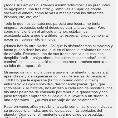
¡Todos sus amigos quedamos asombradísimos!. Las preguntas
se agolpaban una tras otra: ¿Cómo vas a viajar, de donde
sacarás el dinero, cómo te vas a manejar con los diferentes
idiomas, etc, etc, etc?.
Todo lo que nos contaba nos parecía una locura, no tenía
ninguna respuesta, solo el deseo de salir a la aventura. Pero,
como mencioné en el artículo anterior, estábamos
acostumbrados a que era diferente, especial, único, como si al
nacer se hubiese roto el molde.
¡Nunca habría otro Nacho!. Así que lo disfrutábamos al máximo y
hasta puedo decir hoy día, que en el fondo le teníamos un poco
de envidia. Recuerdo una de sus frases con la que casi nos
despidió: “salir… salgo ahora, los bultos los acomodaré en el
camino”, con lo cual acalló todos nuestros reproches acerca de
su falta de preparación.
Mi amigo de la infancia poseía una mente abierta, dispuesta al
aprendizaje y a enriquecerse con las diferencias. Al pensar en
TODO lo que le esperaba (tanto lo bueno como lo malo)
entrecerró los ojos y solo dijo, derrochando placer: “¡Ah, qué
lindo será! Y al instante, nos abrazó a cada uno de nosotros, nos
dio unas palabras de consuelo por tener que quedarnos y con
paso tranquilo emprendió el viaje que lo llevaría a un sueño, a
una esperanza…. ¿quizás a un viaje de ida solamente?.
Pasaron varios años y recibí una carta con un sello que indicaba
su procedencia: India, uno de los países más poblados del
planeta. Cuando leí el remitente casi me caigo de espaldas: