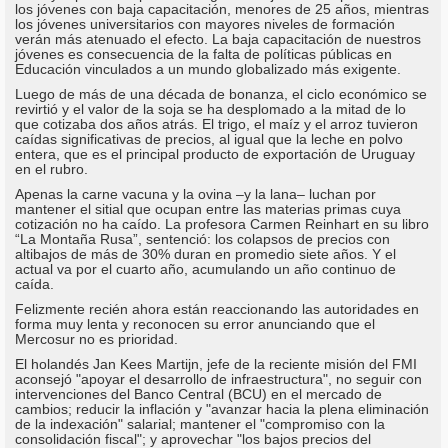
los jóvenes con baja capacitación, menores de 25 años, mientras
los jóvenes universitarios con mayores niveles de formación
verán más atenuado el efecto. La baja capacitación de nuestros
jóvenes es consecuencia de la falta de políticas públicas en
Educación vinculados a un mundo globalizado más exigente.
Luego de más de una década de bonanza, el ciclo económico se
revirtió y el valor de la soja se ha desplomado a la mitad de lo
que cotizaba dos años atrás. El trigo, el maíz y el arroz tuvieron
caídas significativas de precios, al igual que la leche en polvo
entera, que es el principal producto de exportación de Uruguay
en el rubro.
Apenas la carne vacuna y la ovina –y la lana– luchan por
mantener el sitial que ocupan entre las materias primas cuya
cotización no ha caído. La profesora Carmen Reinhart en su libro
“La Montaña Rusa”, sentenció: los colapsos de precios con
altibajos de más de 30% duran en promedio siete años. Y el
actual va por el cuarto año, acumulando un año continuo de
caída.
Felizmente recién ahora están reaccionando las autoridades en
forma muy lenta y reconocen su error anunciando que el
Mercosur no es prioridad.
El holandés Jan Kees Martijn, jefe de la reciente misión del FMI
aconsejó "apoyar el desarrollo de infraestructura", no seguir con
intervenciones del Banco Central (BCU) en el mercado de
cambios; reducir la inflación y "avanzar hacia la plena eliminación
de la indexación" salarial; mantener el "compromiso con la
consolidación fiscal"; y aprovechar "los bajos precios del