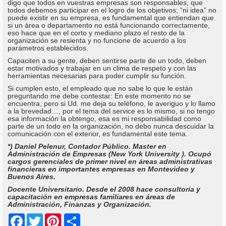
digo que todos en vuestras empresas son responsables, que
todos debemos participar en el logro de los objetivos; “ni idea” no
puede existir en su empresa, es fundamental que entiendan que
si un área o departamento no está funcionando correctamente,
eso hace que en el corto y mediano plazo el resto de la
organización se resienta y no funcione de acuerdo a los
parámetros establecidos.
Capaciten a su gente, deben sentirse parte de un todo, deben
estar motivados y trabajar en un clima de respeto y con las
herramientas necesarias para poder cumplir su función.
Si cumplen esto, el empleado que no sabe lo que le están
preguntando me debe contestar: En este momento no se
encuentra, pero si Ud. me deja su teléfono, le averiguo y lo llamo
a la brevedad…, por el tema del service es lo mismo, si no tengo
esa información la obtengo, esa es mi responsabilidad como
parte de un todo en la organización, no debo nunca descuidar la
comunicación con el exterior, es fundamental este tema.
*) Daniel Pelenur, Contador Público. Master en
Administración de Empresas (New York University ). Ocupó
cargos gerenciales de primer nivel en áreas administrativas
financieras en importantes empresas en Montevideo y
Buenos Aires.
Docente Universitario. Desde el 2008 hace consultoría y
capacitación en empresas familiares en áreas de
Administración, Finanzas y Organización.
Share
Facebook
Twitter
Pinterest