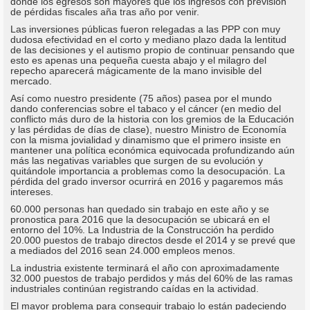
donde los egresos son mayores que los ingresos con previsión
de pérdidas fiscales aña tras año por venir.
Las inversiones públicas fueron relegadas a las PPP con muy
dudosa efectividad en el corto y mediano plazo dada la lentitud
de las decisiones y el autismo propio de continuar pensando que
esto es apenas una pequeña cuesta abajo y el milagro del
repecho aparecerá mágicamente de la mano invisible del
mercado.
Así como nuestro presidente (75 años) pasea por el mundo
dando conferencias sobre el tabaco y el cáncer (en medio del
conflicto más duro de la historia con los gremios de la Educación
y las pérdidas de días de clase), nuestro Ministro de Economía
con la misma jovialidad y dinamismo que el primero insiste en
mantener una política económica equivocada profundizando aún
más las negativas variables que surgen de su evolución y
quitándole importancia a problemas como la desocupación. La
pérdida del grado inversor ocurrirá en 2016 y pagaremos más
intereses.
60.000 personas han quedado sin trabajo en este año y se
pronostica para 2016 que la desocupación se ubicará en el
entorno del 10%. La Industria de la Construcción ha perdido
20.000 puestos de trabajo directos desde el 2014 y se prevé que
a mediados del 2016 sean 24.000 empleos menos.
La industria existente terminará el año con aproximadamente
32.000 puestos de trabajo perdidos y más del 60% de las ramas
industriales continúan registrando caídas en la actividad.
El mayor problema para conseguir trabajo lo están padeciendo