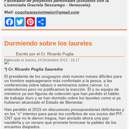
Facilitador de proyectos personales (Estudios con la
Licenciada Graciela Sessarego - Venezuela).
Mail:
coachparavivirmejor@gmail.com
Share
Facebook
Twitter
Pinterest
Durmiendo sobre los laureles
Escrito por
el Cr. Ricardo Puglia
Publicado el Jueves, 24 Diciembre 2015 - 18:17
*) Cr. Ricardo Puglia Saavedra
El presidente de los uruguayos vivió nueves meses difíciles para
un hombre septuagenario más confortado a la pesca, a las
conferencias sobre tabaco o seminarios sobre cáncer. Lo
entendemos pero no justificamos la inacción. Él y su equipo de
ministros ya son figuras de colección que han perdido el hábito
de trabajar duro y se han dormido sobre los laureles como si ya
hubieran alcanzado el Estado de Bienestar.
Han perdido el 2015 en discusiones presupuestarias deficitarias y
en los “n” intentos para parar los conflictos de sus socios del PIT-
CNT que no le dieron tregua, han anclado ahora una paz
navideña y un verano que promete broncear la palidez de los
encantos disipados.