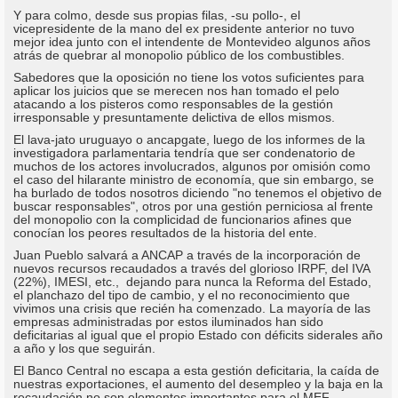
Y para colmo, desde sus propias filas, -su pollo-, el
vicepresidente de la mano del ex presidente anterior no tuvo
mejor idea junto con el intendente de Montevideo algunos años
atrás de quebrar al monopolio público de los combustibles.
Sabedores que la oposición no tiene los votos suficientes para
aplicar los juicios que se merecen nos han tomado el pelo
atacando a los pisteros como responsables de la gestión
irresponsable y presuntamente delictiva de ellos mismos.
El lava-jato uruguayo o ancapgate, luego de los informes de la
investigadora parlamentaria tendría que ser condenatorio de
muchos de los actores involucrados, algunos por omisión como
el caso del hilarante ministro de economía, que sin embargo, se
ha burlado de todos nosotros diciendo "no tenemos el objetivo de
buscar responsables", otros por una gestión perniciosa al frente
del monopolio con la complicidad de funcionarios afines que
conocían los peores resultados de la historia del ente.
Juan Pueblo salvará a ANCAP a través de la incorporación de
nuevos recursos recaudados a través del glorioso IRPF, del IVA
(22%), IMESI, etc., dejando para nunca la Reforma del Estado,
el planchazo del tipo de cambio, y el no reconocimiento que
vivimos una crisis que recién ha comenzado. La mayoría de las
empresas administradas por estos iluminados han sido
deficitarias al igual que el propio Estado con déficits siderales año
a año y los que seguirán.
El Banco Central no escapa a esta gestión deficitaria, la caída de
nuestras exportaciones, el aumento del desempleo y la baja en la
recaudación no son elementos importantes para el MEF.