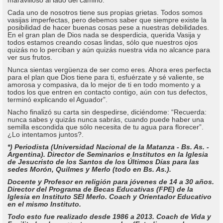
Cada uno de nosotros tiene sus propias grietas. Todos somos
vasijas imperfectas, pero debemos saber que siempre existe la
posibilidad de hacer buenas cosas pese a nuestras debilidades.
En el gran plan de Dios nada se desperdicia, querida Vasija y
todos estamos creando cosas lindas, sólo que nuestros ojos
quizás no lo perciban y aún quizás nuestra vida no alcance para
ver sus frutos.
Nunca sientas vergüenza de ser como eres. Ahora eres perfecta
para el plan que Dios tiene para ti, esfuérzate y sé valiente, se
amorosa y compasiva, da lo mejor de ti en todo momento y a
todos los que entren en contacto contigo, aún con tus defectos,
terminó explicando el Aguador”.
Nacho finalizó su carta sin despedirse, diciéndome: “Recuerda:
nunca sabes y quizás nunca sabrás, cuando puede haber una
semilla escondida que sólo necesita de tu agua para florecer”.
¿Lo intentamos juntos?.
*) Periodista (Universidad Nacional de la Matanza - Bs. As. -
Argentina). Director de Seminarios e Institutos en la Iglesia
de Jesucristo de los Santos de los Últimos Días para las
sedes Morón, Quilmes y Merlo (todo en Bs. As.).
Docente y Profesor en religión para jóvenes de 14 a 30 años.
Director del Programa de Becas Educativas (FPE) de la
Iglesia en Instituto SEI Merlo. Coach y Orientador Educativo
en el mismo Instituto.
Todo esto fue realizado desde 1986 a 2013. Coach de Vida y