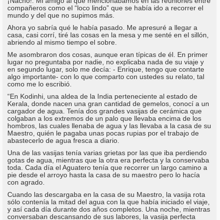
¡Nacho!. Mi amigo al que mencionábamos en las reuniones entre
compañeros como el “loco lindo” que se había ido a recorrer el
mundo y del que no supimos más.
Ahora yo sabría qué le había pasado. Me apresuré a llegar a
casa, casi corrí, tiré las cosas en la mesa y me senté en el sillón,
abriendo al mismo tiempo el sobre.
Me asombraron dos cosas, aunque eran típicas de él. En primer
lugar no preguntaba por nadie, no explicaba nada de su viaje y
en segundo lugar, solo me decía: - Enrique, tengo que contarte
algo importante- con lo que comparto con ustedes su relato, tal
como me lo escribió.
“En Kodinhi, una aldea de la India perteneciente al estado de
Kerala, donde nacen una gran cantidad de gemelos, conocí a un
cargador de agua. Tenía dos grandes vasijas de cerámica que
colgaban a los extremos de un palo que llevaba encima de los
hombros, las cuales llenaba de agua y las llevaba a la casa de su
Maestro, quién le pagaba unas pocas rupias por el trabajo de
abastecerlo de agua fresca a diario.
Una de las vasijas tenía varias grietas por las que iba perdiendo
gotas de agua, mientras que la otra era perfecta y la conservaba
toda. Cada día el Aguatero tenía que recorrer un largo camino a
pie desde el arroyo hasta la casa de su maestro pero lo hacía
con agrado.
Cuando las descargaba en la casa de su Maestro, la vasija rota
sólo contenía la mitad del agua con la que había iniciado el viaje,
y así cada día durante dos años completos. Una noche, mientras
conversaban descansando de sus labores, la vasija perfecta