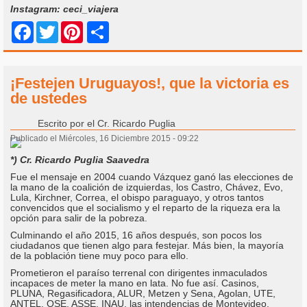
Instagram: ceci_viajera
Share
Facebook
Twitter
Pinterest
¡Festejen Uruguayos!, que la victoria es
de ustedes
Escrito por
el Cr. Ricardo Puglia
Publicado el Miércoles, 16 Diciembre 2015 - 09:22
*) Cr. Ricardo Puglia Saavedra
Fue el mensaje en 2004 cuando Vázquez ganó las elecciones de
la mano de la coalición de izquierdas, los Castro, Chávez, Evo,
Lula, Kirchner, Correa, el obispo paraguayo, y otros tantos
convencidos que el socialismo y el reparto de la riqueza era la
opción para salir de la pobreza.
Culminando el año 2015, 16 años después, son pocos los
ciudadanos que tienen algo para festejar. Más bien, la mayoría
de la población tiene muy poco para ello.
Prometieron el paraíso terrenal con dirigentes inmaculados
incapaces de meter la mano en lata. No fue así. Casinos,
PLUNA, Regasificadora, ALUR, Metzen y Sena, Agolan, UTE,
ANTEL, OSE, ASSE, INAU, las intendencias de Montevideo,