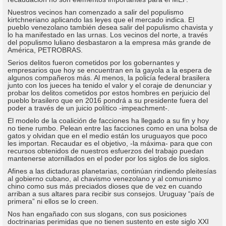
Nuestros vecinos han comenzado a salir del populismo
kirtchneriano aplicando las leyes que el mercado indica. El
pueblo venezolano también desea salir del populismo chavista y
lo ha manifestado en las urnas. Los vecinos del norte, a través
del populismo luliano desbastaron a la empresa más grande de
América, PETROBRAS.
Serios delitos fueron cometidos por los gobernantes y
empresarios que hoy se encuentran en la gayola a la espera de
algunos compañeros más. Al menos, la policía federal brasilera
junto con los jueces ha tenido el valor y el coraje de denunciar y
probar los delitos cometidos por estos hombres en perjuicio del
pueblo brasilero que en 2016 pondrá a su presidente fuera del
poder a través de un juicio político -impeachment-.
El modelo de la coalición de facciones ha llegado a su fin y hoy
no tiene rumbo. Pelean entre las facciones como en una bolsa de
gatos y olvidan que en el medio están los uruguayos que poco
les importan. Recaudar es el objetivo, -la máxima- para que con
recursos obtenidos de nuestros esfuerzos del trabajo puedan
mantenerse atornillados en el poder por los siglos de los siglos.
Afines a las dictaduras planetarias, continúan rindiendo pleitesías
al gobierno cubano, al chavismo venezolano y al comunismo
chino como sus más preciados dioses que de vez en cuando
arriban a sus altares para recibir sus consejos. Uruguay “país de
primera” ni ellos se lo creen.
Nos han engañado con sus slogans, con sus posiciones
doctrinarias perimidas que no tienen sustento en este siglo XXI