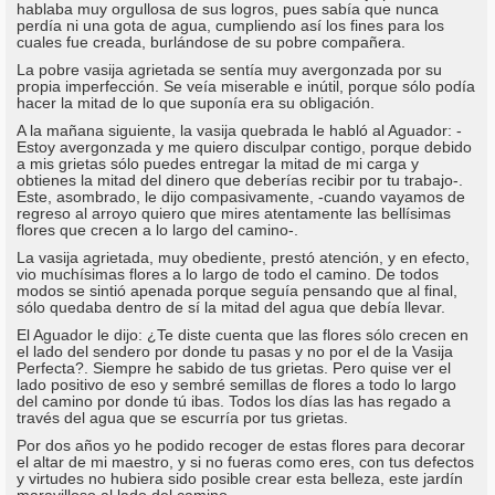
hablaba muy orgullosa de sus logros, pues sabía que nunca
perdía ni una gota de agua, cumpliendo así los fines para los
cuales fue creada, burlándose de su pobre compañera.
La pobre vasija agrietada se sentía muy avergonzada por su
propia imperfección. Se veía miserable e inútil, porque sólo podía
hacer la mitad de lo que suponía era su obligación.
A la mañana siguiente, la vasija quebrada le habló al Aguador: -
Estoy avergonzada y me quiero disculpar contigo, porque debido
a mis grietas sólo puedes entregar la mitad de mi carga y
obtienes la mitad del dinero que deberías recibir por tu trabajo-.
Este, asombrado, le dijo compasivamente, -cuando vayamos de
regreso al arroyo quiero que mires atentamente las bellísimas
flores que crecen a lo largo del camino-.
La vasija agrietada, muy obediente, prestó atención, y en efecto,
vio muchísimas flores a lo largo de todo el camino. De todos
modos se sintió apenada porque seguía pensando que al final,
sólo quedaba dentro de sí la mitad del agua que debía llevar.
El Aguador le dijo: ¿Te diste cuenta que las flores sólo crecen en
el lado del sendero por donde tu pasas y no por el de la Vasija
Perfecta?. Siempre he sabido de tus grietas. Pero quise ver el
lado positivo de eso y sembré semillas de flores a todo lo largo
del camino por donde tú ibas. Todos los días las has regado a
través del agua que se escurría por tus grietas.
Por dos años yo he podido recoger de estas flores para decorar
el altar de mi maestro, y si no fueras como eres, con tus defectos
y virtudes no hubiera sido posible crear esta belleza, este jardín
maravilloso al lado del camino.