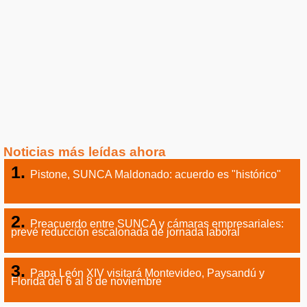
Noticias más leídas ahora
Pistone, SUNCA Maldonado: acuerdo es "histórico"
Preacuerdo entre SUNCA y cámaras empresariales:
prevé reducción escalonada de jornada laboral
Papa León XIV visitará Montevideo, Paysandú y
Florida del 6 al 8 de noviembre