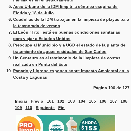
Familiares en el departamento
Aseo Urbano de la IDM limpió la céntrica esquina de
Florida y 18 de Julio
Cuadrillas de la IDM trabajan en la limpieza de playas para
la temporada de verano
El León “Tito” está en buenas condiciones sanitarias
para viajar a Estados Unidos
Preocupa al Municipio y a UGD el estado de la planta de
tratamiento de aguas residuales de San Carlos
Un Centauro es el testimonio de la limpieza de costas
realizada en Punta del Este
Panario y Ligrone exponen sobre Impacto Ambiental en la
Costa y Lagunas
Página 106 de 127
Iniciar
Previo
101
102
103
104
105
106
107
108
109
110
Siguiente
Fin