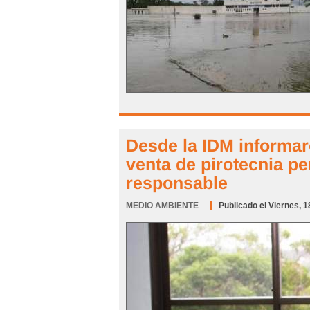
Desde la IDM informar
venta de pirotecnia p
responsable
MEDIO AMBIENTE
Categoría:
Publicado el Viernes, 