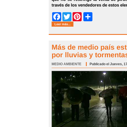
través de los vendedores de estos el
Share
Facebook
Twitter
Pinterest
Leer más...
Más de medio país est
por lluvias y tormenta
MEDIO AMBIENTE
Categoría:
Publicado el Jueves, 1