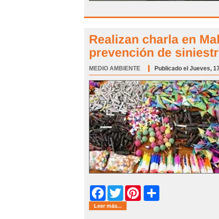
Realizan charla en Ma
prevención de siniest
MEDIO AMBIENTE
Categoría:
Publicado el Jueves, 1
Share
Facebook
Twitter
Pinterest
Leer más...