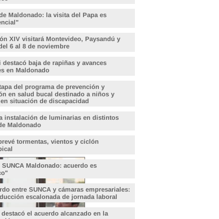
de Maldonado: la visita del Papa es
encial"
ón XIV visitará Montevideo, Paysandú y
del 6 al 8 de noviembre
i destacó baja de rapiñas y avances
les en Maldonado
tapa del programa de prevención y
ón en salud bucal destinado a niños y
 en situación de discapacidad
 instalación de luminarias en distintos
de Maldonado
revé tormentas, vientos y ciclón
pical
, SUNCA Maldonado: acuerdo es
ico"
rdo entre SUNCA y cámaras empresariales:
educción escalonada de jornada laboral
 destacó el acuerdo alcanzado en la