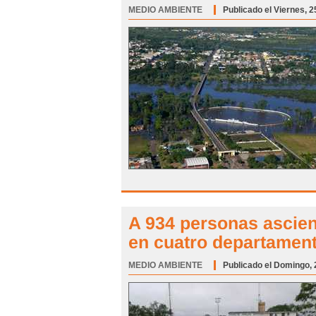
MEDIO AMBIENTE
Categoría:
Publicado el Viernes, 
A 934 personas ascie
en cuatro departamen
MEDIO AMBIENTE
Categoría:
Publicado el Domingo, 