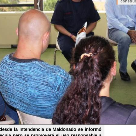
constru
, desde la Intendencia de Maldonado se informó
otecnia pero se promoverá el uso responsable a