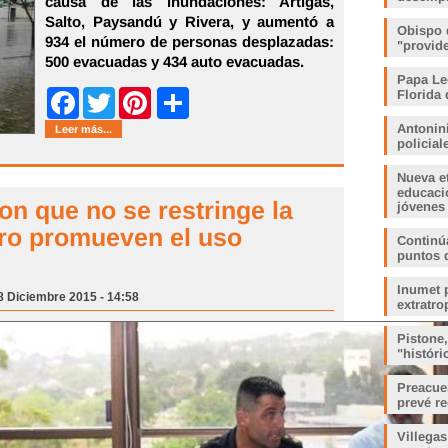
causa de las inundaciones: Artigas,
Salto, Paysandú y Rivera, y aumentó a
Obispo 
934 el número de personas desplazadas:
"provid
500 evacuadas y 434 auto evacuadas.
Papa Le
Share
Florida 
Facebook
Twitter
Pinterest
Antonin
Leer más...
policia
Nueva e
educaci
on que no se restringe la
jóvenes
ero promueven el uso
Continúa
puntos 
Inumet p
18 Diciembre 2015 - 14:58
extratro
Pistone
"histór
Preacue
prevé r
Villegas