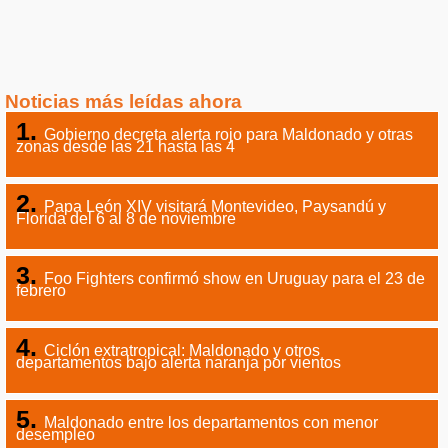
Noticias más leídas ahora
Gobierno decreta alerta rojo para Maldonado y otras
zonas desde las 21 hasta las 4
Papa León XIV visitará Montevideo, Paysandú y
Florida del 6 al 8 de noviembre
Foo Fighters confirmó show en Uruguay para el 23 de
febrero
Ciclón extratropical: Maldonado y otros
departamentos bajo alerta naranja por vientos
Maldonado entre los departamentos con menor
desempleo