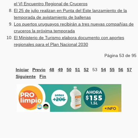
el VI Encuentro Regional de Cruceros
El 25 de julio realizan en Punta del Este lanzamiento de la
temporada de avistamiento de ballenas
Los puertos uruguayos recibirán a tres nuevas compañías de
cruceros la próxima temporada
El Ministerio de Turismo elabora documento con aportes
regionales para el Plan Nacional 2030
Página 53 de 95
Iniciar
Previo
48
49
50
51
52
53
54
55
56
57
Siguiente
Fin