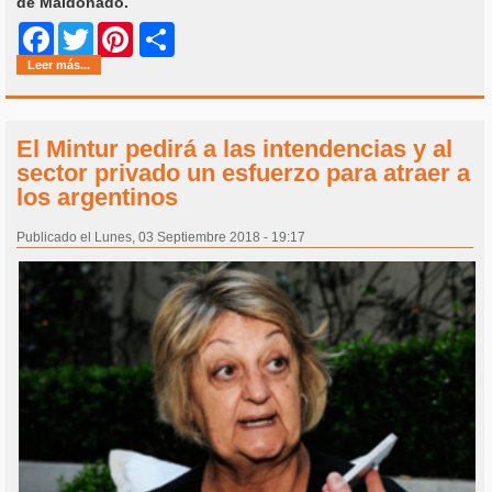
de Maldonado.
Share
Facebook
Twitter
Pinterest
Leer más...
El Mintur pedirá a las intendencias y al
sector privado un esfuerzo para atraer a
los argentinos
Publicado el Lunes, 03 Septiembre 2018 - 19:17