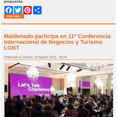
propuesta.
Share
Facebook
Twitter
Pinterest
Leer más...
Maldonado participa en 11ª Conferencia
Internacional de Negocios y Turismo
LGBT
Publicado el Jueves, 23 Agosto 2018 - 08:58