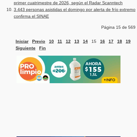
primer cuatrimestre de 2026, según el Radar Scanntech
3.443 personas asistidas el domingo por alerta de frío extremo
confirma el SINAE
Página 15 de 569
Iniciar
Previo
10
11
12
13
14
15
16
17
18
19
Siguiente
Fin