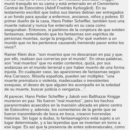
murió tranquilo en su cama y está enterrado en el Cementerio
Central de Estocolmo (Adolf Fredriks Kyrkogård). En su
testamento escribió que todos sus bienes debían ser entregados
a un fondo para ayudar a enfermos, ancianos, niños y pobres. El
primer dueño de la casa, Hans Petter Scheffler, también tuvo una
muerte natural y nunca fue enterrado en su casa como
aseguraban. Entonces, si partimos de la conjetura de que existen
fantasmas, entendiendo que los fantasmas son espíritus de
personas muertas, surge la pregunta: ¿Por qué vuelven a un
mundo que no les pertenece causando tremendo pavor entre los
vivos?.
Rainer Klein dice: “son muertos que no descansan en paz y que,
por ello, realizan sus correrías por el mundo”. En otras palabras,
son “mal muertos” que no están contentos, quizá, por sus
andanzas en el mundo terrenal o por haber muerto de una forma
injusta. En cualquier caso, las apariciones de fantasmas según
Ana Carrasco, filósofa española, pueden ser múltiples: “una
muerte prematura o violenta, inadecuadas o inexistentes
exequias, el deseo de que alguien les acompañe en la soledad
de su muerte, buscar justicia o venganza…”.
Al parecer, Hans Petter Scheffler y Jakob von Balthazar Knigge
murieron en paz. No fueron “mal muertos”, pero los hechos
paranormales acaecidos en la mansión ubicada en pleno centro
de Estocolmo y, además, los comentarios de la gente que se
fueron transmitiendo de boca en boca, crearon horrendas
historias. Sin lugar a dudas, lo fantasmagórico está sujeto a un
lugar determinado, y a las leyendas que se inventan en torno a
ese lugar. Es así que la presencia de entes sobrenaturales, como