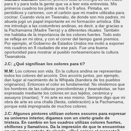
para ti y para toda la gente que va a leer esta entrevista. Mis
primeros cuadros los pinté a mis 8 o 9 años. Pintaba, en
periódicos y cartones, con el carbón que mi madre utilizaba para
cocinar. Cuando vivía en Tiwanaku, de donde son mis padres, mi
abuela jugó un papel importante en mi formación artística. Ella
me introdujo a las costumbres andinas, es decir, a dar gracias a
la Pachamama (Madre Tierra) y a diferentes rituales. También
me hablaba de la importancia de los colores fuertes. Todo esto
se refleja en mi obra, y con el correr del tiempo gané premios.
Por ejemplo, el Gobierno de Estados Unidos me invitó a exponer
mis cuadros en 8 ciudades de ese país. Fue una buena
oportunidad para mostrar al pueblo norteamericano la cultura
Tiwanakota.
J.C: ¿Qué significan los colores para ti?
M.M:
Los colores son vida. En la cultura andina se representan
todos los colores del arcoíris. Dos arcoíris juntos, por ejemplo,
dan lugar al nacimiento de la Whipala (bandera de los pueblos
originarios). Entonces el color es fundamental. No olvidemos que
los hombres de las culturas precolombinas y tiwanakotas, se han
expresado mediante los colores en sus tejidos, cerámica y
awuayos (mantas). Y mi arte es eso mismo. Siempre digo que mi
obra de arte es una challa (fiesta, celebración) a la Pachamama,
porque está impregnada de muchos colores.
J.C: Algunos pintores utilizan colores oscuros para expresar
su universo interior, digamos con un cierto grado de
tristeza. En cambio en tus cuadros utilizas colores fuertes,
chillones y llamativos. Da la impresión de que te encuentras
en un eterno estado de alegría. ¿Qué opinas al respecto?