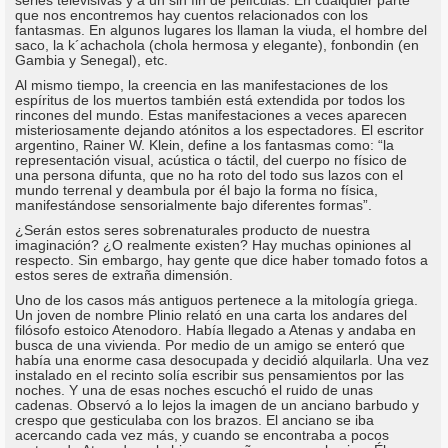
series televisivas y a un sin fin de películas. En cualquier parte
que nos encontremos hay cuentos relacionados con los
fantasmas. En algunos lugares los llaman la viuda, el hombre del
saco, la k´achachola (chola hermosa y elegante), fonbondin (en
Gambia y Senegal), etc.
Al mismo tiempo, la creencia en las manifestaciones de los
espíritus de los muertos también está extendida por todos los
rincones del mundo. Estas manifestaciones a veces aparecen
misteriosamente dejando atónitos a los espectadores. El escritor
argentino, Rainer W. Klein, define a los fantasmas como: “la
representación visual, acústica o táctil, del cuerpo no físico de
una persona difunta, que no ha roto del todo sus lazos con el
mundo terrenal y deambula por él bajo la forma no física,
manifestándose sensorialmente bajo diferentes formas”.
¿Serán estos seres sobrenaturales producto de nuestra
imaginación? ¿O realmente existen? Hay muchas opiniones al
respecto. Sin embargo, hay gente que dice haber tomado fotos a
estos seres de extraña dimensión.
Uno de los casos más antiguos pertenece a la mitología griega.
Un joven de nombre Plinio relató en una carta los andares del
filósofo estoico Atenodoro. Había llegado a Atenas y andaba en
busca de una vivienda. Por medio de un amigo se enteró que
había una enorme casa desocupada y decidió alquilarla. Una vez
instalado en el recinto solía escribir sus pensamientos por las
noches. Y una de esas noches escuchó el ruido de unas
cadenas. Observó a lo lejos la imagen de un anciano barbudo y
crespo que gesticulaba con los brazos. El anciano se iba
acercando cada vez más, y cuando se encontraba a pocos