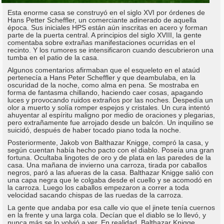
Esta enorme casa se construyó en el siglo XVI por órdenes de
Hans Petter Scheffler, un comerciante adinerado de aquella
época. Sus iniciales HPS están aún inscritas en acero y forman
parte de la puerta central. A principios del siglo XVIII, la gente
comentaba sobre extrañas manifestaciones ocurridas en el
recinto. Y los rumores se intensificaron cuando descubrieron una
tumba en el patio de la casa.
Algunos comentarios afirmaban que el esqueleto en el ataúd
pertenecía a Hans Peter Scheffler y que deambulaba, en la
oscuridad de la noche, como alma en pena. Se mostraba en
forma de fantasma chillando, haciendo caer cosas, apagando
luces y provocando ruidos extraños por las noches. Despedía un
olor a muerto y solía romper espejos y cristales. Un cura intentó
ahuyentar al espíritu maligno por medio de oraciones y plegarias,
pero extrañamente fue arrojado desde un balcón. Un inquilino se
suicidó, después de haber tocado piano toda la noche.
Posteriormente, Jakob von Balthazar Knigge, compró la casa, y
según cuentan había hecho pacto con el diablo. Poseía una gran
fortuna. Ocultaba lingotes de oro y de plata en las paredes de la
casa. Una mañana de invierno una carroza, tirada por caballos
negros, paró a las afueras de la casa. Balthazar Knigge salió con
una capa negra que le colgaba desde el cuello y se acomodó en
la carroza. Luego los caballos empezaron a correr a toda
velocidad sacando chispas de las ruedas de la carroza.
La gente que andaba por esa calle vio que el jinete tenía cuernos
en la frente y una larga cola. Decían que el diablo se lo llevó, y
nunca más se lo volvió a ver. En realidad, Balthazar Knigge,