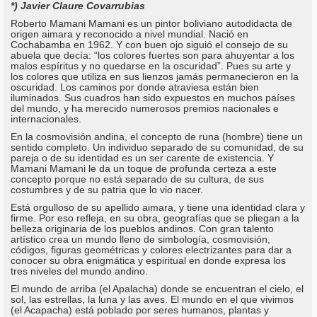
*) Javier Claure Covarrubias
Roberto Mamani Mamani es un pintor boliviano autodidacta de
origen aimara y reconocido a nivel mundial. Nació en
Cochabamba en 1962. Y con buen ojo siguió el consejo de su
abuela que decía: “los colores fuertes son para ahuyentar a los
malos espíritus y no quedarse en la oscuridad”. Pues su arte y
los colores que utiliza en sus lienzos jamás permanecieron en la
oscuridad. Los caminos por donde atraviesa están bien
iluminados. Sus cuadros han sido expuestos en muchos países
del mundo, y ha merecido numerosos premios nacionales e
internacionales.
En la cosmovisión andina, el concepto de runa (hombre) tiene un
sentido completo. Un individuo separado de su comunidad, de su
pareja o de su identidad es un ser carente de existencia. Y
Mamani Mamani le da un toque de profunda certeza a este
concepto porque no está separado de su cultura, de sus
costumbres y de su patria que lo vio nacer.
Está orgulloso de su apellido aimara, y tiene una identidad clara y
firme. Por eso refleja, en su obra, geografías que se pliegan a la
belleza originaria de los pueblos andinos. Con gran talento
artístico crea un mundo lleno de simbología, cosmovisión,
códigos, figuras geométricas y colores electrizantes para dar a
conocer su obra enigmática y espiritual en donde expresa los
tres niveles del mundo andino.
El mundo de arriba (el Apalacha) donde se encuentran el cielo, el
sol, las estrellas, la luna y las aves. El mundo en el que vivimos
(el Acapacha) está poblado por seres humanos, plantas y