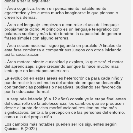
debería ser la siguiente:
- Área cognitiva: tienen un pensamiento notablemente
egocéntrico y les cuesta mucho imaginarse lo que piensan o
creen los demás.
- Área del lenguaje: empiezan a controlar el uso del lenguaje
propiamente dicho. Al principio es un lenguaje telegráfico con
palabras sueltas y más tarde tendrán la capacidad de generar
frases simples con alguno errores.
- Área socioemocional: sigue jugando en paralelo. A finales de
esta fase comienza a compartir sus juegos con otros iniciando
así la socialización.
- Área motora: siente curiosidad y explora, lo que será el motor
del aprendizaje, sigue creciendo aunque lo hace mucho más
lento que en las etapas anteriores.
La evolución en estas áreas es heterocrónica para cada niño y
puede recibir los estímulos del ambiente en que se desarrolla
con tendencias positivas o negativas, pudiendo ser favorecida
por la educación formal.
La segunda infancia (6 a 12 años) constituye la etapa final antes
del desarrollo de la adolescencia, los cambios que se producen
desde el punto de vista morfofuncional resultan mucho más
significativos, tanto a la percepción de las personas del entorno,
como a la del propio niño.
Los cambios más notables pueden ser los siguientes según
Quicios, B (2022)