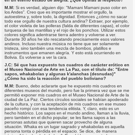
M.M:
Si es verdad, alguien dijo: "Mamani Mamani puso color en
los Andes". Creo que es importante mostrar el orgullo, la
autoestima y, sobre todo, la dignidad. Entonces ¿cómo no sacar
todo ese orgullo de nuestra cultura andina? Extraer, por ejemplo,
el color violeta de las polleras (falda de diferentes capas), el color
turquesa de las mantillas y el rojo de los ponchos. Utilizar estos
colores significa adentrarse tierra adentro y volverse a ver.
Durante 30 años he ido rescatando precisamente esos valores
andinos. Incluso nuestra música no tiene que ser solamente
tristeza, sino también una mezcla de bombos, platillos e
instrumentos que emanen alegría. Y esto está ocurriendo en
Bolivia. Es volverse a ver la cara.
J.C: Sé que has expuesto tus cuadros de carácter erótico en
el Museo Nacional de Arte en La Paz, con el título de: "Entre
sapos, whakabolas y algunas k'alanchas (desnudas)"
¿Cómo ha sido la reacción del pueblo boliviano?
M.M:
Bueno, debo aclararte que he expuesto mis cuadros en
diferentes museos del mundo, pero fue la primera vez que se me
permitió exponer mis cuadros en el Museo Nacional de Arte de la
ciudad de La Paz. Ciertos círculos sociales se habían apoderado
de la cultura, y con la aceptación de mis cuadros en ese museo
paceño rompí con esa tendencia elitista. Y, claro, esto es un
hecho histórico. Los sapos en el mundo andino, llaman a la lluvia,
pero también en el dicho popular; se les llama sapos a las
personas astutas que quieren sacar provecho de alguna
situación. Whaka es un lugar sagrado y whakabolas es aquella
persona tonta o pérdida en el espacio. Se dice, de manera