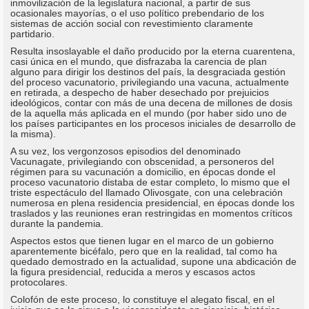
inmovilización de la legislatura nacional, a partir de sus
ocasionales mayorías, o el uso político prebendario de los
sistemas de acción social con revestimiento claramente
partidario.
Resulta insoslayable el daño producido por la eterna cuarentena,
casi única en el mundo, que disfrazaba la carencia de plan
alguno para dirigir los destinos del país, la desgraciada gestión
del proceso vacunatorio, privilegiando una vacuna, actualmente
en retirada, a despecho de haber desechado por prejuicios
ideológicos, contar con más de una decena de millones de dosis
de la aquella más aplicada en el mundo (por haber sido uno de
los países participantes en los procesos iniciales de desarrollo de
la misma).
A su vez, los vergonzosos episodios del denominado
Vacunagate, privilegiando con obscenidad, a personeros del
régimen para su vacunación a domicilio, en épocas donde el
proceso vacunatorio distaba de estar completo, lo mismo que el
triste espectáculo del llamado Olivosgate, con una celebración
numerosa en plena residencia presidencial, en épocas donde los
traslados y las reuniones eran restringidas en momentos críticos
durante la pandemia.
Aspectos estos que tienen lugar en el marco de un gobierno
aparentemente bicéfalo, pero que en la realidad, tal como ha
quedado demostrado en la actualidad, supone una abdicación de
la figura presidencial, reducida a meros y escasos actos
protocolares.
Colofón de este proceso, lo constituye el alegato fiscal, en el