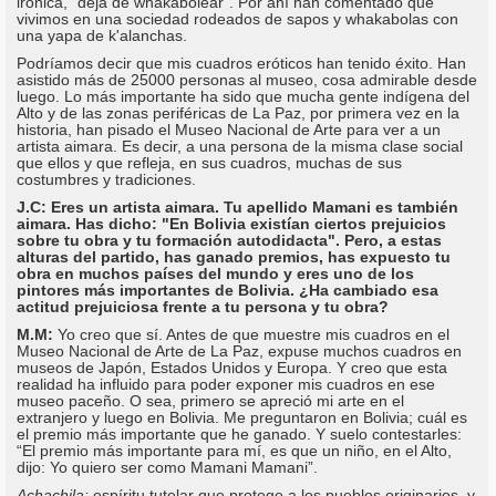
irónica, "deja de whakabolear". Por ahí han comentado que
vivimos en una sociedad rodeados de sapos y whakabolas con
una yapa de k'alanchas.
Podríamos decir que mis cuadros eróticos han tenido éxito. Han
asistido más de 25000 personas al museo, cosa admirable desde
luego. Lo más importante ha sido que mucha gente indígena del
Alto y de las zonas periféricas de La Paz, por primera vez en la
historia, han pisado el Museo Nacional de Arte para ver a un
artista aimara. Es decir, a una persona de la misma clase social
que ellos y que refleja, en sus cuadros, muchas de sus
costumbres y tradiciones.
J.C: Eres un artista aimara. Tu apellido Mamani es también
aimara. Has dicho: "En Bolivia existían ciertos prejuicios
sobre tu obra y tu formación autodidacta". Pero, a estas
alturas del partido, has ganado premios, has expuesto tu
obra en muchos países del mundo y eres uno de los
pintores más importantes de Bolivia. ¿Ha cambiado esa
actitud prejuiciosa frente a tu persona y tu obra?
M.M:
Yo creo que sí. Antes de que muestre mis cuadros en el
Museo Nacional de Arte de La Paz, expuse muchos cuadros en
museos de Japón, Estados Unidos y Europa. Y creo que esta
realidad ha influido para poder exponer mis cuadros en ese
museo paceño. O sea, primero se apreció mi arte en el
extranjero y luego en Bolivia. Me preguntaron en Bolivia; cuál es
el premio más importante que he ganado. Y suelo contestarles:
“El premio más importante para mí, es que un niño, en el Alto,
dijo: Yo quiero ser como Mamani Mamani”.
Achachila:
espíritu tutelar que protege a los pueblos originarios, y