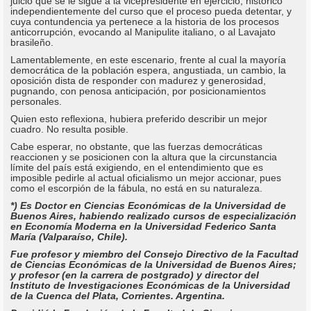
juicio que se le sigue a la vicepresidente en ejercicio, histórico
independientemente del curso que el proceso pueda detentar, y
cuya contundencia ya pertenece a la historia de los procesos
anticorrupción, evocando al Manipulite italiano, o al Lavajato
brasileño.
Lamentablemente, en este escenario, frente al cual la mayoría
democrática de la población espera, angustiada, un cambio, la
oposición dista de responder con madurez y generosidad,
pugnando, con penosa anticipación, por posicionamientos
personales.
Quien esto reflexiona, hubiera preferido describir un mejor
cuadro. No resulta posible.
Cabe esperar, no obstante, que las fuerzas democráticas
reaccionen y se posicionen con la altura que la circunstancia
límite del país está exigiendo, en el entendimiento que es
imposible pedirle al actual oficialismo un mejor accionar, pues
como el escorpión de la fábula, no está en su naturaleza.
*) Es Doctor en Ciencias Económicas de la Universidad de
Buenos Aires, habiendo realizado cursos de especialización
en Economía Moderna en la Universidad Federico Santa
María (Valparaíso, Chile).
Fue profesor y miembro del Consejo Directivo de la Facultad
de Ciencias Económicas de la Universidad de Buenos Aires;
y profesor (en la carrera de postgrado) y director del
Instituto de Investigaciones Económicas de la Universidad
de la Cuenca del Plata, Corrientes. Argentina.