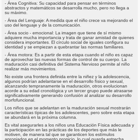
- Área Cognitiva: Su capacidad para pensar en términos
abstractos y matemáticos se desarrolla mucho, pero no llega a
su máximo.
- Área del Lenguaje: A medida que el niño crece va mejorando el
uso del lenguaje y de la comunicación.
- Área socio - emocional: La imagen que tiene de sí mismo
adquiere mucha importancia y trata de ganar amistad de quienes
considera importantes. El círculo social de iguales configura su
identidad y se empiezan a quebrantar las normas familiares.
- Área motora: Es a partir de esta etapa cuando el niño es capaz
de aprovechar las nuevas formas de control de su cuerpo. La
maduración casi definitiva del Sistema Nervioso permite al niño
realizar más movimientos.
No existe una frontera definida entre la niñez y la adolescencia,
algunos podrían adelantarse en el desarrollo físico y sexual,
alcanzando tempranamente la maduración, otros evolucionan
acorde a su edad cronológica y un tercer grupo puede atrasarse
significativamente generando confusión al analizar su desarrollo
morfofuncional.
Los niños que se adelantan en la maduración sexual mostrarán
características típicas de los adolescentes, pero sobre esta etapa
se abundará en la próxima columna.
Es vital asegurarles a los niños una Educación Física adecuada y
la participación en las prácticas de los deportes que más le
motiven, de manera tal que se garanticen los estímulos
apropiados en el momento propicio, lo cual guarda estrecha