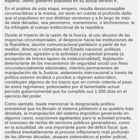
esperar, último gobierno populista en su actual versión K.
En el análisis de esta etapa, empero, resulta desaconsejable
circunscribirse a la misma, sin tener en cuenta el profundo daño
que el populismo en sus distintas versiones y a lo largo de más
de siete décadas, sea peronismo, menemismo, o kirchnerismo, le
ha infringido al cuerpo institucional de la república.
Desde el imperio de la razón de la fuerza, el uso abusivo de las
mayorías circunstanciales, el desprecio hacia las instituciones de
la República, aluvión comunicacional partidario a partir de los
medios, directos o cómplices del Estado nacional, políticas
prebendarias, agresión a la actividad y propiedad privada (a
excepción de breves lapsos de institucionalidad), legislación
deterioriante de los mecanismos de seguridad social con fines
circunstancialmente electorales, intentos permanentes de
manipulación de la Justicia, aislamiento internacional a través de
política exterior errática o proclive a régimen autocrático,
constituyen algunos de los trazos que en común ostenta el paso
de estos regímenes, potenciados por el lamentable actual
período gubernamental que ha cumplido sus 1.000 días en el
ejercicio del poder.
Como ejemplo, baste mencionar la desgraciada política
previsional que ha llevado al sistema jubilatorio a su quiebra más
absoluta, la manipulación del sistema impositivo generando en
algunos casos, exacciones agobiantes para la actividad privada,
el manoseo de tarifas de servicios públicos generadores, como
en la actualidad, de una importante parte del déficit fiscal, que
conlleva inevitablemente al proceso inflacionario más profundo
de las últimas décadas, ataques sistemáticos al poder judicial,