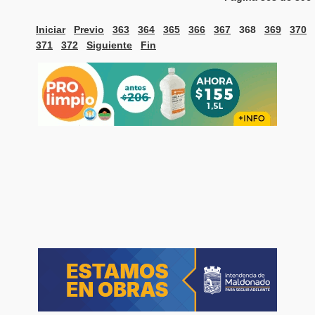
Iniciar
Previo
363
364
365
366
367
368
369
370
371
372
Siguiente
Fin