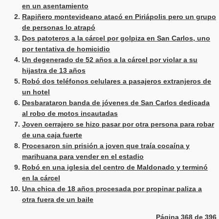
en un asentamiento
Rapiñero montevideano atacó en Piriápolis pero un grupo
de personas lo atrapó
Dos patoteros a la cárcel por golpiza en San Carlos, uno
por tentativa de homicidio
Un degenerado de 52 años a la cárcel por violar a su
hijastra de 13 años
Robó dos teléfonos celulares a pasajeros extranjeros de
un hotel
Desbarataron banda de jóvenes de San Carlos dedicada
al robo de motos incautadas
Joven cerrajero se hizo pasar por otra persona para robar
de una caja fuerte
Procesaron sin prisión a joven que traía cocaína y
marihuana para vender en el estadio
Robó en una iglesia del centro de Maldonado y terminó
en la cárcel
Una chica de 18 años procesada por propinar paliza a
otra fuera de un baile
Página 368 de 396