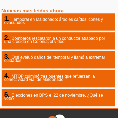
Noticias más leídas ahora
Temporal en Maldonado: árboles caídos, cortes y
evacuados
Bomberos rescataron a un conductor atrapado por
una crecida en Colonia; el video
Orsi evaluó daños del temporal y llamó a extremar
cuidados
MTOP culminó tres puentes que refuerzan la
conectividad vial de Maldonado
Elecciones en BPS el 22 de noviembre. ¿Qué se
vota?