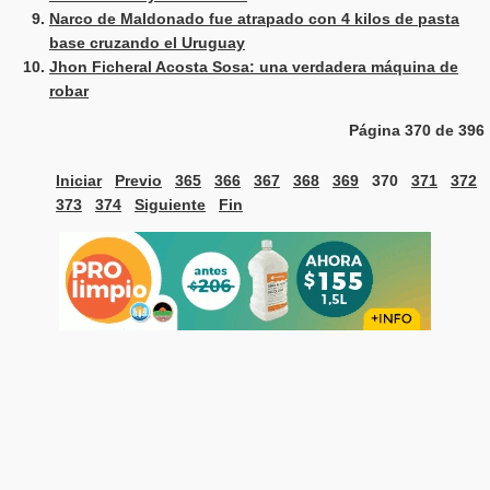
Narco de Maldonado fue atrapado con 4 kilos de pasta
base cruzando el Uruguay
Jhon Ficheral Acosta Sosa: una verdadera máquina de
robar
Página 370 de 396
Iniciar
Previo
365
366
367
368
369
370
371
372
373
374
Siguiente
Fin