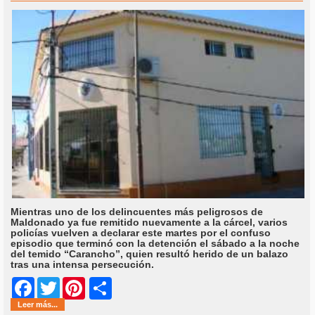
Mientras uno de los delincuentes más peligrosos de
Maldonado ya fue remitido nuevamente a la cárcel, varios
policías vuelven a declarar este martes por el confuso
episodio que terminó con la detención el sábado a la noche
del temido “Carancho”, quien resultó herido de un balazo
tras una intensa persecución.
Share
Facebook
Twitter
Pinterest
Leer más...