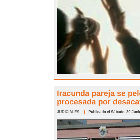
Iracunda pareja se pe
procesada por desaca
JUDICIALES
Categoría:
Publicado el Sábado, 20 Juni