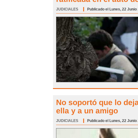
JUDICIALES
Categoría:
Publicado el Lunes, 22 Junio
No soportó que lo deja
ella y a un amigo
JUDICIALES
Categoría:
Publicado el Lunes, 22 Junio