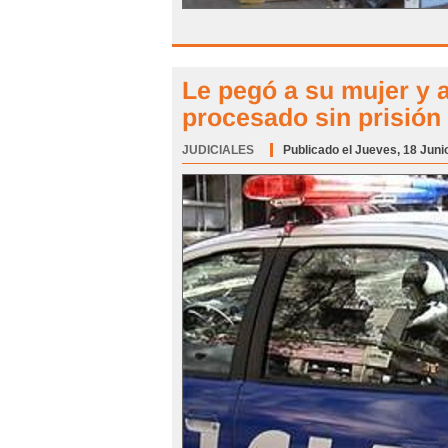
Le pegó a su mujer y a
procesado sin prisión
JUDICIALES
Categoría:
Publicado el Jueves, 18 Juni