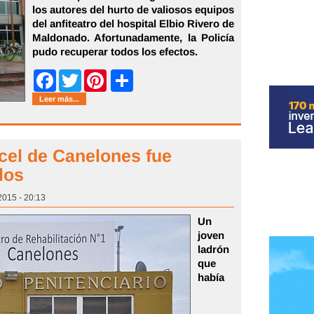
los autores del hurto de valiosos equipos
del anfiteatro del hospital Elbio Rivero de
Maldonado. Afortunadamente, la Policía
pudo recuperar todos los efectos.
Share
Facebook
Twitter
Pinterest
Leer más...
rcel de Canelones fue
los
2015 - 20:13
Un
joven
ladrón
que
había