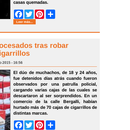
casas quemadas.
Share
Facebook
Twitter
Pinterest
Leer más...
ocesados tras robar
garrillos
o 2015 - 16:56
El dúo de muchachos, de 18 y 24 años,
fue detenidos días atrás cuando fueron
observados por una patrulla policial,
cargando varias cajas de las cuales se
descartaron al ser sorprendidos. En un
comercio de la calle Bergalli, habían
hurtado más de 70 cajas de cigarrillos de
distintas marcas.
Share
Facebook
Twitter
Pinterest