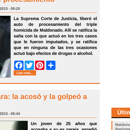
 2015 - 09:20
La Suprema Corte de Justicia, liberó el
auto de procesamiento del triple
homicida de Maldonado. Allí se ratifica la
saña con la que actuó en los tres casos
que le fueron imputados, y se ratifica
que en ninguna de las tres ocasiones
actuó bajo efectos de drogas o alcohol.
Share
Facebook
Twitter
Pinterest
Leer más...
ra: la acosó y la golpeó a
Últi
 2015 - 08:44
Un joven de 25 años que
Maldona
acosaba a su ex pareja, agredió
Regiona