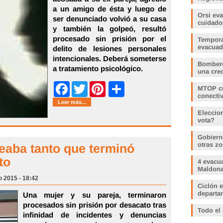
a un amigo de ésta y luego de
Orsi ev
ser denunciado volvió a su casa
cuidado
y también la golpeó, resultó
procesado sin prisión por el
Tempora
evacua
delito de lesiones personales
intencionales. Deberá someterse
Bombero
a tratamiento psicológico.
una crec
Share
MTOP cu
Facebook
Twitter
Pinterest
conecti
Leer más...
Eleccio
vota?
Gobiern
otras zo
leaba tanto que terminó
to
4 evacu
Maldonad
o 2015 - 18:42
Ciclón e
departam
Una mujer y su pareja, terminaron
procesados sin prisión por desacato tras
Todo el
infinidad de incidentes y denuncias