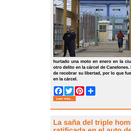
hurtado una moto en enero en la ci
otro delito en la cárcel de Canelones.
de recobrar su libertad, por lo que f
en la cárcel.
Share
Facebook
Twitter
Pinterest
Leer más...
La saña del triple ho
ratificada en el auto 