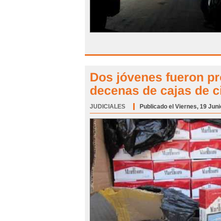
Dos jóvenes fueron pr
decenas de cajas de ci
JUDICIALES
Categoría:
Publicado el Viernes, 19 Juni