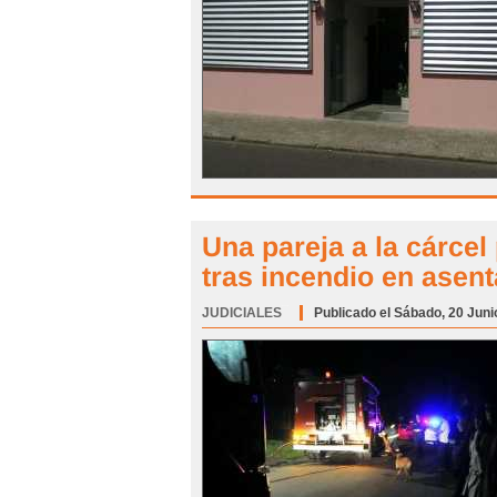
Una pareja a la cárcel
tras incendio en asen
JUDICIALES
Categoría:
Publicado el Sábado, 20 Juni