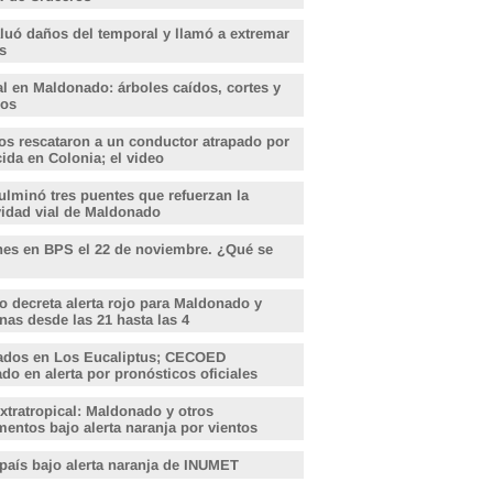
aluó daños del temporal y llamó a extremar
s
l en Maldonado: árboles caídos, cortes y
dos
s rescataron a un conductor atrapado por
ida en Colonia; el video
lminó tres puentes que refuerzan la
vidad vial de Maldonado
nes en BPS el 22 de noviembre. ¿Qué se
o decreta alerta rojo para Maldonado y
nas desde las 21 hasta las 4
ados en Los Eucaliptus; CECOED
o en alerta por pronósticos oficiales
xtratropical: Maldonado y otros
entos bajo alerta naranja por vientos
 país bajo alerta naranja de INUMET