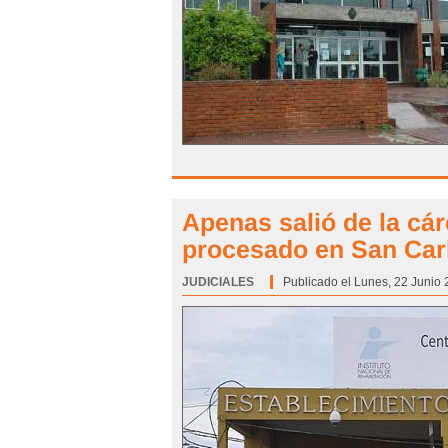
Apenas salió de la cá
procesado en San Car
JUDICIALES
Categoría:
Publicado el Lunes, 22 Junio 