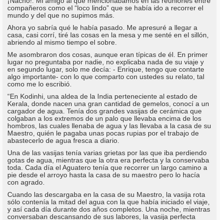
¡Nacho!. Mi amigo al que mencionábamos en las reuniones entre
compañeros como el “loco lindo” que se había ido a recorrer el
mundo y del que no supimos más.
Ahora yo sabría qué le había pasado. Me apresuré a llegar a
casa, casi corrí, tiré las cosas en la mesa y me senté en el sillón,
abriendo al mismo tiempo el sobre.
Me asombraron dos cosas, aunque eran típicas de él. En primer
lugar no preguntaba por nadie, no explicaba nada de su viaje y
en segundo lugar, solo me decía: - Enrique, tengo que contarte
algo importante- con lo que comparto con ustedes su relato, tal
como me lo escribió.
“En Kodinhi, una aldea de la India perteneciente al estado de
Kerala, donde nacen una gran cantidad de gemelos, conocí a un
cargador de agua. Tenía dos grandes vasijas de cerámica que
colgaban a los extremos de un palo que llevaba encima de los
hombros, las cuales llenaba de agua y las llevaba a la casa de su
Maestro, quién le pagaba unas pocas rupias por el trabajo de
abastecerlo de agua fresca a diario.
Una de las vasijas tenía varias grietas por las que iba perdiendo
gotas de agua, mientras que la otra era perfecta y la conservaba
toda. Cada día el Aguatero tenía que recorrer un largo camino a
pie desde el arroyo hasta la casa de su maestro pero lo hacía
con agrado.
Cuando las descargaba en la casa de su Maestro, la vasija rota
sólo contenía la mitad del agua con la que había iniciado el viaje,
y así cada día durante dos años completos. Una noche, mientras
conversaban descansando de sus labores, la vasija perfecta