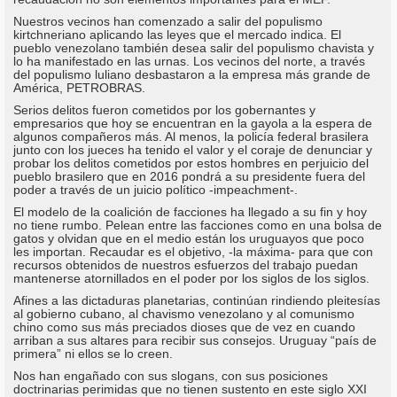
Nuestros vecinos han comenzado a salir del populismo
kirtchneriano aplicando las leyes que el mercado indica. El
pueblo venezolano también desea salir del populismo chavista y
lo ha manifestado en las urnas. Los vecinos del norte, a través
del populismo luliano desbastaron a la empresa más grande de
América, PETROBRAS.
Serios delitos fueron cometidos por los gobernantes y
empresarios que hoy se encuentran en la gayola a la espera de
algunos compañeros más. Al menos, la policía federal brasilera
junto con los jueces ha tenido el valor y el coraje de denunciar y
probar los delitos cometidos por estos hombres en perjuicio del
pueblo brasilero que en 2016 pondrá a su presidente fuera del
poder a través de un juicio político -impeachment-.
El modelo de la coalición de facciones ha llegado a su fin y hoy
no tiene rumbo. Pelean entre las facciones como en una bolsa de
gatos y olvidan que en el medio están los uruguayos que poco
les importan. Recaudar es el objetivo, -la máxima- para que con
recursos obtenidos de nuestros esfuerzos del trabajo puedan
mantenerse atornillados en el poder por los siglos de los siglos.
Afines a las dictaduras planetarias, continúan rindiendo pleitesías
al gobierno cubano, al chavismo venezolano y al comunismo
chino como sus más preciados dioses que de vez en cuando
arriban a sus altares para recibir sus consejos. Uruguay “país de
primera” ni ellos se lo creen.
Nos han engañado con sus slogans, con sus posiciones
doctrinarias perimidas que no tienen sustento en este siglo XXI