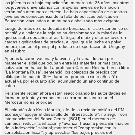
los jóvenes con baja capacitación, menores de 25 años, mientras
los jóvenes universitarios con mayores niveles de formación
verán más atenuado el efecto. La baja capacitación de nuestros
jóvenes es consecuencia de la falta de políticas públicas en
Educación vinculados a un mundo globalizado más exigente.
Luego de más de una década de bonanza, el ciclo económico se
revirtió y el valor de la soja se ha desplomado a la mitad de lo
que cotizaba dos años atrás. El trigo, el maíz y el arroz tuvieron
caídas significativas de precios, al igual que la leche en polvo
entera, que es el principal producto de exportación de Uruguay
en el rubro.
Apenas la carne vacuna y la ovina –y la lana– luchan por
mantener el sitial que ocupan entre las materias primas cuya
cotización no ha caído. La profesora Carmen Reinhart en su libro
“La Montaña Rusa”, sentenció: los colapsos de precios con
altibajos de más de 30% duran en promedio siete años. Y el
actual va por el cuarto año, acumulando un año continuo de
caída.
Felizmente recién ahora están reaccionando las autoridades en
forma muy lenta y reconocen su error anunciando que el
Mercosur no es prioridad.
El holandés Jan Kees Martijn, jefe de la reciente misión del FMI
aconsejó "apoyar el desarrollo de infraestructura", no seguir con
intervenciones del Banco Central (BCU) en el mercado de
cambios; reducir la inflación y "avanzar hacia la plena eliminación
de la indexación" salarial; mantener el "compromiso con la
consolidación fiscal"; y aprovechar "los bajos precios del