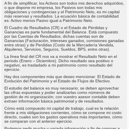
A fin de simplificar, los Activos son todos mis derechos adquiridos,
o que dispone mi empresa, los Pasivos son todas mis
obligaciones y contingencias y el Patrimonio Neto, es mi capital
más reservas y resultados. La ecuación básica de contabilidad
es: Activo menos Pasivo igual a Patrimonio Neto.
El Cuadro de Resultados (CR) o el Estado de Pérdidas y
Ganancias es parte fundamental del Balance. Está compuesto
por las Cuentas de Resultados; dichas cuentas son de
Ganancias (Facturación, intereses ganados, comisiones ganadas
entre otras) y de Perdidas (Costo de la Mercadería Vendida,
Alquileres, Servicios, Seguros, Sueldos, BPS, entre otras).
La línea final del CR nos va a mostrar el Resultado Neto en el
periodo (Enero – Diciembre). Dicho resultado sea positivo o
negativo, es trasladado a mi patrimonio como resultado del
ejercicio.
Hay dos componentes más que deseo mencionar: El Estado de
Evolución del Patrimonio y el Estado de Flujos de Efectivo.
El estudio del balance es muy necesario; se deben aprovechar
las cifras expuestas y poder analizarlas como números de
gestión de mi organización; con vuestro asesor contable deben
extraer información básica patrimonial y de resultados.
Cómo está compuesto mi capital de trabajo, cual es la relación
frente a mis obligaciones corrientes, cómo se compone mi costo
directo, cuales son los gastos operativos más importantes, cómo
se comparan con el anterior ejercicio.
Podemos pedir mucha y variada información a fin de conocer a