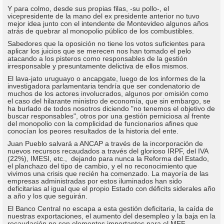
Y para colmo, desde sus propias filas, -su pollo-, el
vicepresidente de la mano del ex presidente anterior no tuvo
mejor idea junto con el intendente de Montevideo algunos años
atrás de quebrar al monopolio público de los combustibles.
Sabedores que la oposición no tiene los votos suficientes para
aplicar los juicios que se merecen nos han tomado el pelo
atacando a los pisteros como responsables de la gestión
irresponsable y presuntamente delictiva de ellos mismos.
El lava-jato uruguayo o ancapgate, luego de los informes de la
investigadora parlamentaria tendría que ser condenatorio de
muchos de los actores involucrados, algunos por omisión como
el caso del hilarante ministro de economía, que sin embargo, se
ha burlado de todos nosotros diciendo "no tenemos el objetivo de
buscar responsables", otros por una gestión perniciosa al frente
del monopolio con la complicidad de funcionarios afines que
conocían los peores resultados de la historia del ente.
Juan Pueblo salvará a ANCAP a través de la incorporación de
nuevos recursos recaudados a través del glorioso IRPF, del IVA
(22%), IMESI, etc., dejando para nunca la Reforma del Estado,
el planchazo del tipo de cambio, y el no reconocimiento que
vivimos una crisis que recién ha comenzado. La mayoría de las
empresas administradas por estos iluminados han sido
deficitarias al igual que el propio Estado con déficits siderales año
a año y los que seguirán.
El Banco Central no escapa a esta gestión deficitaria, la caída de
nuestras exportaciones, el aumento del desempleo y la baja en la
recaudación no son elementos importantes para el MEF.