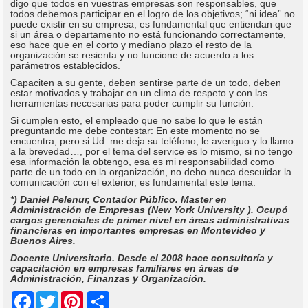
digo que todos en vuestras empresas son responsables, que
todos debemos participar en el logro de los objetivos; “ni idea” no
puede existir en su empresa, es fundamental que entiendan que
si un área o departamento no está funcionando correctamente,
eso hace que en el corto y mediano plazo el resto de la
organización se resienta y no funcione de acuerdo a los
parámetros establecidos.
Capaciten a su gente, deben sentirse parte de un todo, deben
estar motivados y trabajar en un clima de respeto y con las
herramientas necesarias para poder cumplir su función.
Si cumplen esto, el empleado que no sabe lo que le están
preguntando me debe contestar: En este momento no se
encuentra, pero si Ud. me deja su teléfono, le averiguo y lo llamo
a la brevedad…, por el tema del service es lo mismo, si no tengo
esa información la obtengo, esa es mi responsabilidad como
parte de un todo en la organización, no debo nunca descuidar la
comunicación con el exterior, es fundamental este tema.
*) Daniel Pelenur, Contador Público. Master en
Administración de Empresas (New York University ). Ocupó
cargos gerenciales de primer nivel en áreas administrativas
financieras en importantes empresas en Montevideo y
Buenos Aires.
Docente Universitario. Desde el 2008 hace consultoría y
capacitación en empresas familiares en áreas de
Administración, Finanzas y Organización.
Share
Facebook
Twitter
Pinterest