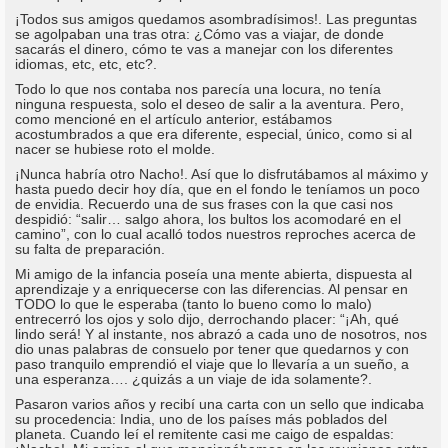
¡Todos sus amigos quedamos asombradísimos!. Las preguntas
se agolpaban una tras otra: ¿Cómo vas a viajar, de donde
sacarás el dinero, cómo te vas a manejar con los diferentes
idiomas, etc, etc, etc?.
Todo lo que nos contaba nos parecía una locura, no tenía
ninguna respuesta, solo el deseo de salir a la aventura. Pero,
como mencioné en el artículo anterior, estábamos
acostumbrados a que era diferente, especial, único, como si al
nacer se hubiese roto el molde.
¡Nunca habría otro Nacho!. Así que lo disfrutábamos al máximo y
hasta puedo decir hoy día, que en el fondo le teníamos un poco
de envidia. Recuerdo una de sus frases con la que casi nos
despidió: “salir… salgo ahora, los bultos los acomodaré en el
camino”, con lo cual acalló todos nuestros reproches acerca de
su falta de preparación.
Mi amigo de la infancia poseía una mente abierta, dispuesta al
aprendizaje y a enriquecerse con las diferencias. Al pensar en
TODO lo que le esperaba (tanto lo bueno como lo malo)
entrecerró los ojos y solo dijo, derrochando placer: “¡Ah, qué
lindo será! Y al instante, nos abrazó a cada uno de nosotros, nos
dio unas palabras de consuelo por tener que quedarnos y con
paso tranquilo emprendió el viaje que lo llevaría a un sueño, a
una esperanza…. ¿quizás a un viaje de ida solamente?.
Pasaron varios años y recibí una carta con un sello que indicaba
su procedencia: India, uno de los países más poblados del
planeta. Cuando leí el remitente casi me caigo de espaldas: