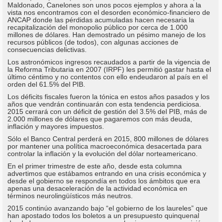
Maldonado, Canelones son unos pocos ejemplos y ahora a la
vista nos encontramos con el desorden económico-financiero de
ANCAP donde las pérdidas acumuladas hacen necesaria la
recapitalización del monopolio público por cerca de 1.000
millones de dólares. Han demostrado un pésimo manejo de los
recursos públicos (de todos), con algunas acciones de
consecuencias delictivas.
Los astronómicos ingresos recaudados a partir de la vigencia de
la Reforma Tributaria en 2007 (IRPF) les permitió gastar hasta el
último céntimo y no contentos con ello endeudaron al país en el
orden del 61.5% del PIB.
Los déficits fiscales fueron la tónica en estos años pasados y los
años que vendrán continuarán con esta tendencia perdiciosa.
2015 cerrará con un déficit de gestión del 3.5% del PIB, más de
2.000 millones de dólares que pagaremos con más deuda,
inflación y mayores impuestos.
Sólo el Banco Central perderá en 2015, 800 millones de dólares
por mantener una política macroeconómica desacertada para
controlar la inflación y la evolución del dólar norteamericano.
En el primer trimestre de este año, desde esta columna
advertimos que estábamos entrando en una crisis económica y
desde el gobierno se respondía en todos los ámbitos que era
apenas una desaceleración de la actividad económica en
términos neurolingüísticos más neutros.
2015 continúo avanzando bajo “el gobierno de los laureles” que
han apostado todos los boletos a un presupuesto quinquenal