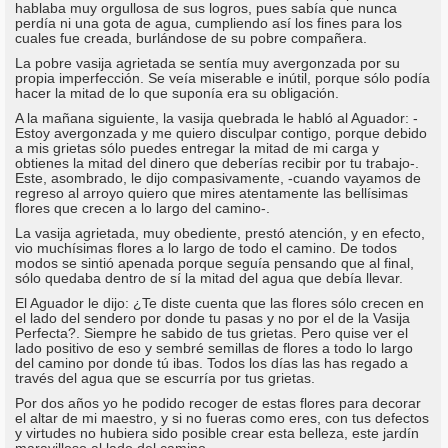
hablaba muy orgullosa de sus logros, pues sabía que nunca
perdía ni una gota de agua, cumpliendo así los fines para los
cuales fue creada, burlándose de su pobre compañera.
La pobre vasija agrietada se sentía muy avergonzada por su
propia imperfección. Se veía miserable e inútil, porque sólo podía
hacer la mitad de lo que suponía era su obligación.
A la mañana siguiente, la vasija quebrada le habló al Aguador: -
Estoy avergonzada y me quiero disculpar contigo, porque debido
a mis grietas sólo puedes entregar la mitad de mi carga y
obtienes la mitad del dinero que deberías recibir por tu trabajo-.
Este, asombrado, le dijo compasivamente, -cuando vayamos de
regreso al arroyo quiero que mires atentamente las bellísimas
flores que crecen a lo largo del camino-.
La vasija agrietada, muy obediente, prestó atención, y en efecto,
vio muchísimas flores a lo largo de todo el camino. De todos
modos se sintió apenada porque seguía pensando que al final,
sólo quedaba dentro de sí la mitad del agua que debía llevar.
El Aguador le dijo: ¿Te diste cuenta que las flores sólo crecen en
el lado del sendero por donde tu pasas y no por el de la Vasija
Perfecta?. Siempre he sabido de tus grietas. Pero quise ver el
lado positivo de eso y sembré semillas de flores a todo lo largo
del camino por donde tú ibas. Todos los días las has regado a
través del agua que se escurría por tus grietas.
Por dos años yo he podido recoger de estas flores para decorar
el altar de mi maestro, y si no fueras como eres, con tus defectos
y virtudes no hubiera sido posible crear esta belleza, este jardín
maravilloso al lado del camino.