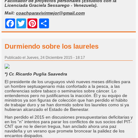
Facilitador de proyectos personales (Estudios con la
Licenciada Graciela Sessarego - Venezuela).
Mail:
coachparavivirmejor@gmail.com
Share
Facebook
Twitter
Pinterest
Durmiendo sobre los laureles
Publicado el Jueves, 24 Diciembre 2015 - 18:17
*) Cr. Ricardo Puglia Saavedra
El presidente de los uruguayos vivió nueves meses difíciles para
un hombre septuagenario más confortado a la pesca, a las
conferencias sobre tabaco o seminarios sobre cáncer. Lo
entendemos pero no justificamos la inacción. Él y su equipo de
ministros ya son figuras de colección que han perdido el hábito
de trabajar duro y se han dormido sobre los laureles como si ya
hubieran alcanzado el Estado de Bienestar.
Han perdido el 2015 en discusiones presupuestarias deficitarias y
en los “n” intentos para parar los conflictos de sus socios del PIT-
CNT que no le dieron tregua, han anclado ahora una paz
navideña y un verano que promete broncear la palidez de los
encantos disipados.