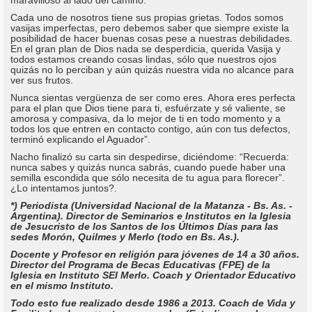
Cada uno de nosotros tiene sus propias grietas. Todos somos
vasijas imperfectas, pero debemos saber que siempre existe la
posibilidad de hacer buenas cosas pese a nuestras debilidades.
En el gran plan de Dios nada se desperdicia, querida Vasija y
todos estamos creando cosas lindas, sólo que nuestros ojos
quizás no lo perciban y aún quizás nuestra vida no alcance para
ver sus frutos.
Nunca sientas vergüenza de ser como eres. Ahora eres perfecta
para el plan que Dios tiene para ti, esfuérzate y sé valiente, se
amorosa y compasiva, da lo mejor de ti en todo momento y a
todos los que entren en contacto contigo, aún con tus defectos,
terminó explicando el Aguador”.
Nacho finalizó su carta sin despedirse, diciéndome: “Recuerda:
nunca sabes y quizás nunca sabrás, cuando puede haber una
semilla escondida que sólo necesita de tu agua para florecer”.
¿Lo intentamos juntos?.
*) Periodista (Universidad Nacional de la Matanza - Bs. As. -
Argentina). Director de Seminarios e Institutos en la Iglesia
de Jesucristo de los Santos de los Últimos Días para las
sedes Morón, Quilmes y Merlo (todo en Bs. As.).
Docente y Profesor en religión para jóvenes de 14 a 30 años.
Director del Programa de Becas Educativas (FPE) de la
Iglesia en Instituto SEI Merlo. Coach y Orientador Educativo
en el mismo Instituto.
Todo esto fue realizado desde 1986 a 2013. Coach de Vida y