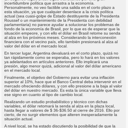
incertidumbre política que arrastra a la economía.
Personalmente, no veo factible una salida en el corto plazo a
esta situación, ya que cualquier desenlace a la crisis política
actual (sea cuasi-golpe de Estado destituyente de la Presidenta
Roussef o un mantenimiento de la Presidenta con debilidad
parlamentaria) no parece ayudar a solucionar los problemas de
fondo de la economía de Brasil, por lo que es de esperar que la
situación empeore, y con ello el dólar en Brasil retome su senda
al alza en los próximos meses. Considerando la interconexión
financiera con el vecino país, ello también presionará al alza al
valor del dólar en el mercado local.
En tercer lugar, Argentina devaluará en el corto plazo, quizá no
tan rápidamente como se esperaba, pero lo hará en los valores
ya adelantados en artículos anteriores. Ello implicará una
presión, algo menor quizá, adicional al valor del dólar americano
en el mercado local.
Finalmente, el objetivo del Gobierno para evitar una inflación
superior al 10%, hace que el Banco Central deba intervenir en el
mercado ofreciendo dólares, y con ello presione a la baja al valor
del dólar en nuestro mercado. Es esta la única variable que lleva
ese signo en cuanto al tipo de cambio local.
Realizando un estudio probabilístico y técnico con dichas
variables, el dólar retomará la senda al alza en la plaza local,
hasta llegar a valores de $ 36-$36.50 al cierre de 2016. Ello por
cierto, de no surgir elementos que alteren inesperadamente la
situación actual.
A nivel local, se ha estado discutiendo la posibilidad de que la