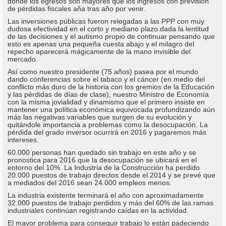
donde los egresos son mayores que los ingresos con previsión
de pérdidas fiscales aña tras año por venir.
Las inversiones públicas fueron relegadas a las PPP con muy
dudosa efectividad en el corto y mediano plazo dada la lentitud
de las decisiones y el autismo propio de continuar pensando que
esto es apenas una pequeña cuesta abajo y el milagro del
repecho aparecerá mágicamente de la mano invisible del
mercado.
Así como nuestro presidente (75 años) pasea por el mundo
dando conferencias sobre el tabaco y el cáncer (en medio del
conflicto más duro de la historia con los gremios de la Educación
y las pérdidas de días de clase), nuestro Ministro de Economía
con la misma jovialidad y dinamismo que el primero insiste en
mantener una política económica equivocada profundizando aún
más las negativas variables que surgen de su evolución y
quitándole importancia a problemas como la desocupación. La
pérdida del grado inversor ocurrirá en 2016 y pagaremos más
intereses.
60.000 personas han quedado sin trabajo en este año y se
pronostica para 2016 que la desocupación se ubicará en el
entorno del 10%. La Industria de la Construcción ha perdido
20.000 puestos de trabajo directos desde el 2014 y se prevé que
a mediados del 2016 sean 24.000 empleos menos.
La industria existente terminará el año con aproximadamente
32.000 puestos de trabajo perdidos y más del 60% de las ramas
industriales continúan registrando caídas en la actividad.
El mayor problema para conseguir trabajo lo están padeciendo