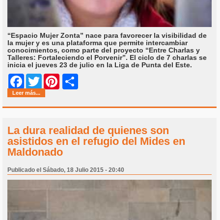
“Espacio Mujer Zonta” nace para favorecer la visibilidad de
la mujer y es una plataforma que permite intercambiar
conocimientos, como parte del proyecto “Entre Charlas y
Talleres: Fortaleciendo el Porvenir”. El ciclo de 7 charlas se
inicia el jueves 23 de julio en la Liga de Punta del Este.
Share
Facebook
Twitter
Pinterest
Leer más...
La dura realidad de quienes son
asistidos en el refugio del Mides en
Maldonado
Publicado el Sábado, 18 Julio 2015 - 20:40