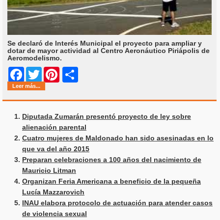
Se declaró de Interés Municipal el proyecto para ampliar y
dotar de mayor actividad al Centro Aeronáutico Piriápolis de
Aeromodelismo.
Share
Facebook
Twitter
Pinterest
Leer más...
Diputada Zumarán presentó proyecto de ley sobre
alienación parental
Cuatro mujeres de Maldonado han sido asesinadas en lo
que va del año 2015
Preparan celebraciones a 100 años del nacimiento de
Mauricio Litman
Organizan Feria Americana a beneficio de la pequeña
Lucía Mazzarovich
INAU elabora protocolo de actuación para atender casos
de violencia sexual