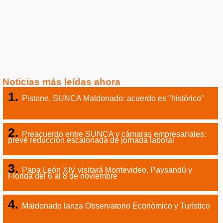
Noticias más leídas ahora
Pistone, SUNCA Maldonado: acuerdo es "histórico"
Preacuerdo entre SUNCA y cámaras empresariales:
prevé reducción escalonada de jornada laboral
Papa León XIV visitará Montevideo, Paysandú y
Florida del 6 al 8 de noviembre
Maldonado lanza Observatorio Económico y Turístico