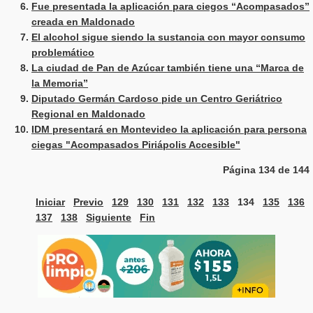
Fue presentada la aplicación para ciegos “Acompasados”
creada en Maldonado
El alcohol sigue siendo la sustancia con mayor consumo
problemático
La ciudad de Pan de Azúcar también tiene una “Marca de
la Memoria”
Diputado Germán Cardoso pide un Centro Geriátrico
Regional en Maldonado
IDM presentará en Montevideo la aplicación para persona
ciegas "Acompasados Piriápolis Accesible"
Página 134 de 144
Iniciar
Previo
129
130
131
132
133
134
135
136
137
138
Siguiente
Fin