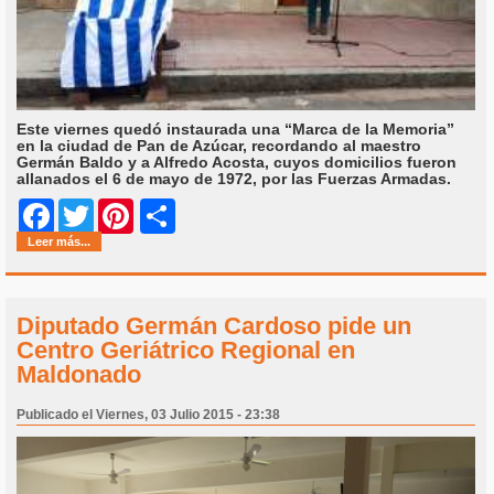
Este viernes quedó instaurada una “Marca de la Memoria”
en la ciudad de Pan de Azúcar, recordando al maestro
Germán Baldo y a Alfredo Acosta, cuyos domicilios fueron
allanados el 6 de mayo de 1972, por las Fuerzas Armadas.
Share
Facebook
Twitter
Pinterest
Leer más...
Diputado Germán Cardoso pide un
Centro Geriátrico Regional en
Maldonado
Publicado el Viernes, 03 Julio 2015 - 23:38