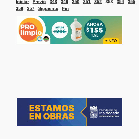
Iniciar
Previo
348
349
350
351
352
353
354
355
356
357
Siguiente
Fin