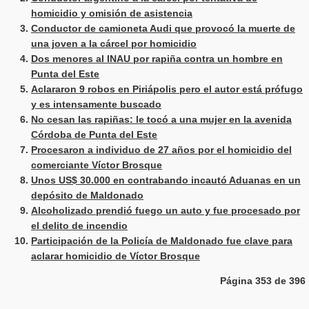
homicidio y omisión de asistencia
Conductor de camioneta Audi que provocó la muerte de
una joven a la cárcel por homicidio
Dos menores al INAU por rapiña contra un hombre en
Punta del Este
Aclararon 9 robos en Piriápolis pero el autor está prófugo
y es intensamente buscado
No cesan las rapiñas: le tocó a una mujer en la avenida
Córdoba de Punta del Este
Procesaron a individuo de 27 años por el homicidio del
comerciante Víctor Brosque
Unos US$ 30.000 en contrabando incautó Aduanas en un
depósito de Maldonado
Alcoholizado prendió fuego un auto y fue procesado por
el delito de incendio
Participación de la Policía de Maldonado fue clave para
aclarar homicidio de Víctor Brosque
Página 353 de 396