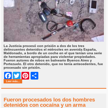
La Justicia procesó con prisión a dos de los tres
delincuentes detenidos el miércoles en avenida España,
Maldonado, a bordo de un coche en el que tenían una serie
de herramientas apropiadas para violentar propiedades.
Fueron autores de robos en balneario Buenos Aires y
Portezuelo. El otro detenido, que no tenía antecedentes, fue
procesado sin prisión.
Share
Facebook
Twitter
Pinterest
Leer más...
Fueron procesados los dos hombres
detenidos con cocaína y un arma