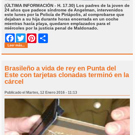
(ÚLTIMA INFORMACIÓN - H. 17.30)
Los padres de la joven de
24 años que padece síndrome de Angelman, intervenidos
este lunes por la Policía de Piriápolis, al comprobarse que
dejaban a su hija durante horas encerrada en un coche
mientras hacía playa, quedaron emplazados para el
miércoles por la justicia penal de Maldonado.
Share
Facebook
Twitter
Pinterest
Leer más...
Brasileño a vida de rey en Punta del
Este con tarjetas clonadas terminó en la
cárcel
Publicado el Martes, 12 Enero 2016 - 11:13