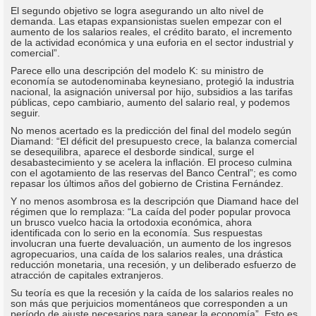
El segundo objetivo se logra asegurando un alto nivel de
demanda. Las etapas expansionistas suelen empezar con el
aumento de los salarios reales, el crédito barato, el incremento
de la actividad económica y una euforia en el sector industrial y
comercial”.
Parece ello una descripción del modelo K: su ministro de
economía se autodenominaba keynesiano, protegió la industria
nacional, la asignación universal por hijo, subsidios a las tarifas
públicas, cepo cambiario, aumento del salario real, y podemos
seguir.
No menos acertado es la predicción del final del modelo según
Diamand: “El déficit del presupuesto crece, la balanza comercial
se desequilibra, aparece el desborde sindical, surge el
desabastecimiento y se acelera la inflación. El proceso culmina
con el agotamiento de las reservas del Banco Central”; es como
repasar los últimos años del gobierno de Cristina Fernández.
Y no menos asombrosa es la descripción que Diamand hace del
régimen que lo remplaza: “La caída del poder popular provoca
un brusco vuelco hacia la ortodoxia económica, ahora
identificada con lo serio en la economía. Sus respuestas
involucran una fuerte devaluación, un aumento de los ingresos
agropecuarios, una caída de los salarios reales, una drástica
reducción monetaria, una recesión, y un deliberado esfuerzo de
atracción de capitales extranjeros.
Su teoría es que la recesión y la caída de los salarios reales no
son más que perjuicios momentáneos que corresponden a un
período de ajuste necesarios para sanear la economía”. Esto es