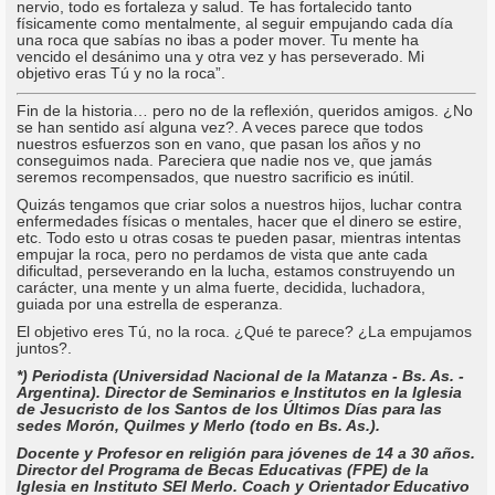
nervio, todo es fortaleza y salud. Te has fortalecido tanto
físicamente como mentalmente, al seguir empujando cada día
una roca que sabías no ibas a poder mover. Tu mente ha
vencido el desánimo una y otra vez y has perseverado. Mi
objetivo eras Tú y no la roca”.
Fin de la historia… pero no de la reflexión, queridos amigos. ¿No
se han sentido así alguna vez?. A veces parece que todos
nuestros esfuerzos son en vano, que pasan los años y no
conseguimos nada. Pareciera que nadie nos ve, que jamás
seremos recompensados, que nuestro sacrificio es inútil.
Quizás tengamos que criar solos a nuestros hijos, luchar contra
enfermedades físicas o mentales, hacer que el dinero se estire,
etc. Todo esto u otras cosas te pueden pasar, mientras intentas
empujar la roca, pero no perdamos de vista que ante cada
dificultad, perseverando en la lucha, estamos construyendo un
carácter, una mente y un alma fuerte, decidida, luchadora,
guiada por una estrella de esperanza.
El objetivo eres Tú, no la roca. ¿Qué te parece? ¿La empujamos
juntos?.
*) Periodista (Universidad Nacional de la Matanza - Bs. As. -
Argentina). Director de Seminarios e Institutos en la Iglesia
de Jesucristo de los Santos de los Últimos Días para las
sedes Morón, Quilmes y Merlo (todo en Bs. As.).
Docente y Profesor en religión para jóvenes de 14 a 30 años.
Director del Programa de Becas Educativas (FPE) de la
Iglesia en Instituto SEI Merlo. Coach y Orientador Educativo