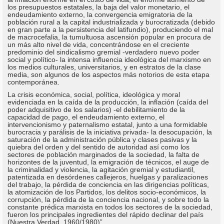
los presupuestos estatales, la baja del valor monetario, el
endeudamiento externo, la convergencia emigratoria de la
población rural a la capital industrializada y burocratizada (debido
en gran parte a la persistencia del latifundio), produciendo el mal
de macrocefalia, la tumultuosa ascensión popular en procura de
un más alto nivel de vida, concentrándose en el creciente
predominio del sindicalismo gremial -verdadero nuevo poder
social y político- la intensa influencia ideológica del marxismo en
los medios culturales, universitarios, y en estratos de la clase
media, son algunos de los aspectos más notorios de esta etapa
contemporánea.
La crisis económica, social, política, ideológica y moral
evidenciada en la caída de la producción, la inflación (caída del
poder adquisitivo de los salarios) -el debilitamiento de la
capacidad de pago, el endeudamiento externo, el
intervencionismo y paternalismo estatal, junto a una formidable
burocracia y parálisis de la iniciativa privada- la desocupación, la
saturación de la administración pública y clases pasivas y la
quiebra del orden y del sentido de autoridad así como los
sectores de población marginados de la sociedad, la falta de
horizontes de la juventud, la emigración de técnicos, el auge de
la criminalidad y violencia, la agitación gremial y estudiantil,
patentizada en desórdenes callejeros, huelgas y paralizaciones
del trabajo, la pérdida de conciencia en las dirigencias políticas,
la atomización de los Partidos, los delitos socio-económicos, la
corrupción, la pérdida de la conciencia nacional, y sobre todo la
constante prédica marxista en todos los sectores de la sociedad,
fueron los principales ingredientes del rápido declinar del país
(Nuestra Verdad, 1960/1980)”.