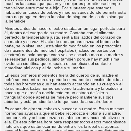
muchas las cosas que pasan y lo mejor es permitir ese tiempo
tan valioso entre madre e hijo. Por supuesto que estamos
hablando en casos de bebes y madres sanos donde permitir esta
hora no ponga en riesgo la salud de ninguno de los dos sino que
la beneficie.
Minutos antes de nacer el bebe estaba en un lugar perfecto para
él, dentro del cuerpo de su madre. Contaba con el alimento
perfecto, la temperatura justa, sentía los latidos del corazón de
su madre y su voz. El acto de que apenas nazca el bebe se lo
bañe, se lo vista, etc., está siendo modificado en los protocolos
de nacimientos de muchos hospitales (incluso en partos por
cesárea) no solo porque cada vez se escucha mas a la madre y
se respetan sus pedidos, sino también porque hay muchísima
evidencia científica que respalda el beneficio del contacto
inmediato piel con piel del bebe y su madre.
En esos primeros momentos fuera del cuerpo de su madre el
bebé se encuentra en un periodo sumamente sensible debido a
todas las hormonas que han estado actuando en su cuerpo y el
de su madre. Estas hormonas como la adrenalina y la oxitocina
hacen que el recién nacido este en un estado de “alerta
tranquila” donde apenas se mueve pero mantiene sus ojos
abiertos y está pendiente de lo que sucede a su alrededor.
Es capaz de girar su cabeza y buscar a su madre. Estas mismas
hormonas ayudan a que el bebé reconozca el olor a su madre,
memorizarlo y así comienza a establecer un vínculo afectivo con
ella. En esta primera hora para respetar todos estos mecanismos
naturales que están ocurriendo entre ellos lo ideal es, apenas
nace el bebe ponerlo piel con piel con su madre inmediatamente,