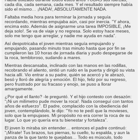
cada día, cada semana, cada mes. Y el resultado siempre había
sido el mismo… ¡NADA!, ABSOLUTAMENTE NADA.
Faltaba media hora para terminar la jornada y seguía
recordando, mientras empujaba aún, casi por inercia. “Y ahora,
encima esto. Además de asignarme una tarea IMPOSIBLE, ¡Me
deja solo!. Se va de viaje y no regresa. Solo estoy hace meses,
solo me tengo que arreglar, y nadie me ayuda en nada”.
Así despotricaba el joven mientras seguía empujando y
empujando, pasando minuto tras minuto hasta que por fin se
cumplieron las 10 horas de jornada diaria y pudo despegarse de
la roca, tembloroso, sudando a mares.
Mientras descansaba, inclinado con las manos en las rodillas,
recobrando el aliento, sintió un ruido en la puerta y dirigió su vista
hacia allí. Vio entrar a su padre, quién se acercó y le abrazó,
besó y lloró de alegría y emoción. El hijo, feliz por su regreso,
pero frustrado por su fracaso y enojo, se puso a llorar
amargamente.
¿Por qué el llanto? -le preguntó. Y el hijo contesto con desazón:
“¡Ni un milímetro pude mover la roca!. Nada conseguí con tantos
años de esfuerzo”. El padre, complacido con la obediencia del
joven, contemplándolo, le dijo: “Yo no te pedí que la movieses,
solo que la empujases. Mi propósito no era correr la roca de su
lugar. Lo que yo quería era tu bienestar y fortaleza”.
El joven lo miraba sin entender… entonces el padre continuó:
“¡Mírate! Tus brazos, tus piernas, tu cuello, tu espalda, y aun la
panza de la que tanto te quejabas… Todo es músculo, todo