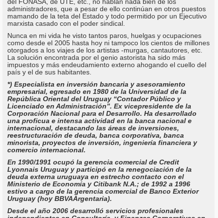
del FONASA, de UTE, etc., no hablan nada bien de los
administradores, que a pesar de ello continúan en otros puestos
mamando de la teta del Estado y todo permitido por un Ejecutivo
marxista casado con el poder sindical.
Nunca en mi vida he visto tantos paros, huelgas y ocupaciones
como desde el 2005 hasta hoy ni tampoco los cientos de millones
otorgados a los viajes de los artistas -murgas, cantautores, etc.
La solución encontrada por el genio astorista ha sido más
impuestos y más endeudamiento externo ahogando el cuello del
país y el de sus habitantes.
*) Especialista en inversión bancaria y asesoramiento
empresarial, egresado en 1980 de la Universidad de la
República Oriental del Uruguay “Contador Público y
Licenciado en Administración”. Ex vicepresidente de la
Corporación Nacional para el Desarrollo. Ha desarrollado
una proficua e intensa actividad en la banca nacional e
internacional, destacando las áreas de inversiones,
reestructuración de deuda, banca corporativa, banca
minorista, proyectos de inversión, ingeniería financiera y
comercio internacional.
En 1990/1991 ocupó la gerencia comercial de Credit
Lyonnais Uruguay y participó en la renegociación de la
deuda externa uruguaya en estrecho contacto con el
Ministerio de Economía y Citibank N.A.; de 1992 a 1996
estivo a cargo de la gerencia comercial de Banco Exterior
Uruguay (hoy BBVAArgentaria).
Desde el año 2006 desarrolló servicios profesionales
independientes en Consultoría y Finanzas Corporativas en