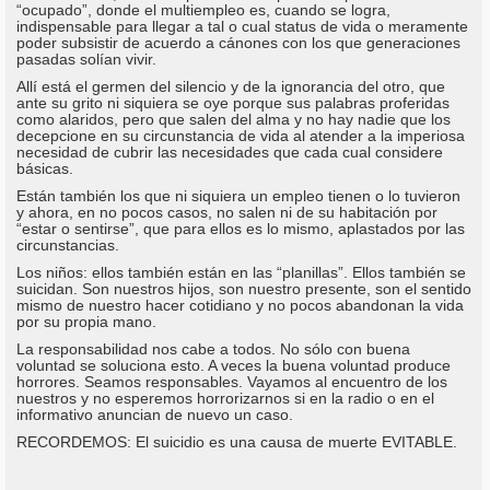
“ocupado”, donde el multiempleo es, cuando se logra,
indispensable para llegar a tal o cual status de vida o meramente
poder subsistir de acuerdo a cánones con los que generaciones
pasadas solían vivir.
Allí está el germen del silencio y de la ignorancia del otro, que
ante su grito ni siquiera se oye porque sus palabras proferidas
como alaridos, pero que salen del alma y no hay nadie que los
decepcione en su circunstancia de vida al atender a la imperiosa
necesidad de cubrir las necesidades que cada cual considere
básicas.
Están también los que ni siquiera un empleo tienen o lo tuvieron
y ahora, en no pocos casos, no salen ni de su habitación por
“estar o sentirse”, que para ellos es lo mismo, aplastados por las
circunstancias.
Los niños: ellos también están en las “planillas”. Ellos también se
suicidan. Son nuestros hijos, son nuestro presente, son el sentido
mismo de nuestro hacer cotidiano y no pocos abandonan la vida
por su propia mano.
La responsabilidad nos cabe a todos. No sólo con buena
voluntad se soluciona esto. A veces la buena voluntad produce
horrores. Seamos responsables. Vayamos al encuentro de los
nuestros y no esperemos horrorizarnos si en la radio o en el
informativo anuncian de nuevo un caso.
RECORDEMOS: El suicidio es una causa de muerte EVITABLE.