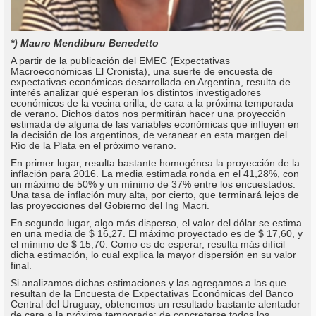
*) Mauro Mendiburu Benedetto
A partir de la publicación del EMEC (Expectativas
Macroeconómicas El Cronista), una suerte de encuesta de
expectativas económicas desarrollada en Argentina, resulta de
interés analizar qué esperan los distintos investigadores
económicos de la vecina orilla, de cara a la próxima temporada
de verano. Dichos datos nos permitirán hacer una proyección
estimada de alguna de las variables económicas que influyen en
la decisión de los argentinos, de veranear en esta margen del
Río de la Plata en el próximo verano.
En primer lugar, resulta bastante homogénea la proyección de la
inflación para 2016. La media estimada ronda en el 41,28%, con
un máximo de 50% y un mínimo de 37% entre los encuestados.
Una tasa de inflación muy alta, por cierto, que terminará lejos de
las proyecciones del Gobierno del Ing Macri.
En segundo lugar, algo más disperso, el valor del dólar se estima
en una media de $ 16,27. El máximo proyectado es de $ 17,60, y
el mínimo de $ 15,70. Como es de esperar, resulta más difícil
dicha estimación, lo cual explica la mayor dispersión en su valor
final.
Si analizamos dichas estimaciones y las agregamos a las que
resultan de la Encuesta de Expectativas Económicas del Banco
Central del Uruguay, obtenemos un resultado bastante alentador
de cara a la próxima temporada: de concretarse todos los