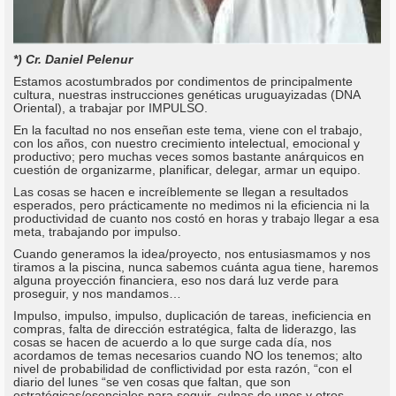
*) Cr. Daniel Pelenur
Estamos acostumbrados por condimentos de principalmente
cultura, nuestras instrucciones genéticas uruguayizadas (DNA
Oriental), a trabajar por IMPULSO.
En la facultad no nos enseñan este tema, viene con el trabajo,
con los años, con nuestro crecimiento intelectual, emocional y
productivo; pero muchas veces somos bastante anárquicos en
cuestión de organizarme, planificar, delegar, armar un equipo.
Las cosas se hacen e increíblemente se llegan a resultados
esperados, pero prácticamente no medimos ni la eficiencia ni la
productividad de cuanto nos costó en horas y trabajo llegar a esa
meta, trabajando por impulso.
Cuando generamos la idea/proyecto, nos entusiasmamos y nos
tiramos a la piscina, nunca sabemos cuánta agua tiene, haremos
alguna proyección financiera, eso nos dará luz verde para
proseguir, y nos mandamos…
Impulso, impulso, impulso, duplicación de tareas, ineficiencia en
compras, falta de dirección estratégica, falta de liderazgo, las
cosas se hacen de acuerdo a lo que surge cada día, nos
acordamos de temas necesarios cuando NO los tenemos; alto
nivel de probabilidad de conflictividad por esta razón, “con el
diario del lunes “se ven cosas que faltan, que son
estratégicas/esenciales para seguir, culpas de unos y otros,