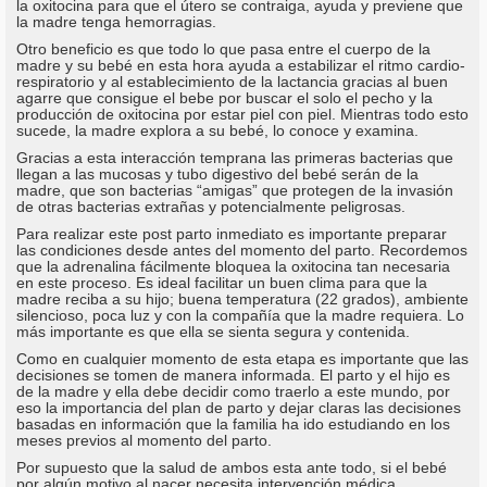
la oxitocina para que el útero se contraiga, ayuda y previene que
la madre tenga hemorragias.
Otro beneficio es que todo lo que pasa entre el cuerpo de la
madre y su bebé en esta hora ayuda a estabilizar el ritmo cardio-
respiratorio y al establecimiento de la lactancia gracias al buen
agarre que consigue el bebe por buscar el solo el pecho y la
producción de oxitocina por estar piel con piel. Mientras todo esto
sucede, la madre explora a su bebé, lo conoce y examina.
Gracias a esta interacción temprana las primeras bacterias que
llegan a las mucosas y tubo digestivo del bebé serán de la
madre, que son bacterias “amigas” que protegen de la invasión
de otras bacterias extrañas y potencialmente peligrosas.
Para realizar este post parto inmediato es importante preparar
las condiciones desde antes del momento del parto. Recordemos
que la adrenalina fácilmente bloquea la oxitocina tan necesaria
en este proceso. Es ideal facilitar un buen clima para que la
madre reciba a su hijo; buena temperatura (22 grados), ambiente
silencioso, poca luz y con la compañía que la madre requiera. Lo
más importante es que ella se sienta segura y contenida.
Como en cualquier momento de esta etapa es importante que las
decisiones se tomen de manera informada. El parto y el hijo es
de la madre y ella debe decidir como traerlo a este mundo, por
eso la importancia del plan de parto y dejar claras las decisiones
basadas en información que la familia ha ido estudiando en los
meses previos al momento del parto.
Por supuesto que la salud de ambos esta ante todo, si el bebé
por algún motivo al nacer necesita intervención médica