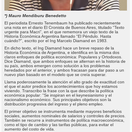
*) Mauro Mendiburu Benedetto
El periodista Ernesto Tenembaum ha publicado recientemente
una nota en el diario El Cronista de Buenos Aires, titulado “Texto
urgente para Macri”, en el que rememora un viejo texto de la
Historia Económica Argentina llamado “El Péndulo. Hasta
cuándo?”, escrito por el Ing Marcelo Diamand en 1983.
En dicho texto, el Ing Diamand hace un breve repaso de la
Historia Económica de Argentina, e identifica en la misma dos
claros enfoques de política económica: Populares y Ortodoxos.
Dice Diamand, que ambos enfoques se alternan en la historia de
su país, ambos emergen como solución a los problemas
heredados por el anterior, y ambos fracasan para dar paso a un
nuevo plan basado en el modelo que se creía superar.
Llama poderosamente la atención el alto grado de exactitud con
el que el autor predice los acontecimientos que hoy estamos
viviendo. Transcribo la frase con la que describe la política
económica popular: “Se inspiran en el keynesianismo y el
nacionalismo económico. Sus principales objetivos son la
distribución progresiva del ingreso y el pleno empleo.
El primer objetivo se instrumenta mediante mayores beneficios
sociales, aumentos nominales de salarios y controles de precios.
También se recurre a instrumentos de política macroeconómica,
como el tipo de cambio y las tarifas públicas, para evitar el
aumento del costo de vida.