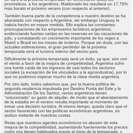
pronósticos, a los argentinos, Maldonado les resultará un 17,75%
más barato el próximo verano (con respecto al anterior).
También buena parte de la competencia a nuestro destino se ha
abaratado con respecto a Argentina, sin embargo Uruguay lo
habría hecho en mayor medida. Ello explica las constantes
preocupaciones de los empresarios turísticos argentinos,
evidenciando fuertes caídas en las reservas en las vacaciones de
julio, y constatando un crecimiento importante de los viajes a
Miami o Brasil en los meses de invierno. Porque sin duda, con las
actuales estimaciones, el gran perdedor de la próxima
temporada será el turismo interno del vecino país.
Difícilmente la próxima temporada será un éxito, ya que, aún con
el viento a favor de la mejora de competitividad, Argentina sufre
una fuerte caída de los ingresos de casi todos los sectores
sociales (a excepción de los vinculados a la agroindustria), por lo
que no podemos esperar mucho de la clase media argentina.
Por otro lado, todos sabemos que, por la buena política de
segunda residencia impulsada por Destino Punta del Este y la
Administración De los Santos, varios argentinos tienen
“solucionado” su gasto de alquiler, de modo que el abaratamiento
de la estadía en el verano resulta importante al momento de
tomar una decisión turística. Al mismo tiempo, queda claro que el
sector favorecido con las políticas económicas argentinas, es
asiduo visitante de nuestras costas.
Resta que nuestros agentes económicos no abusen de esta
mejora de la competitividad, aumentando fuertemente los precios
como nos tienen habituados previo al inicio de la temporada; y