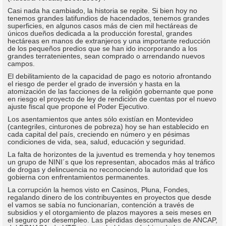
Casi nada ha cambiado, la historia se repite. Si bien hoy no
tenemos grandes latifundios de hacendados, tenemos grandes
superficies, en algunos casos más de cien mil hectáreas de
únicos dueños dedicada a la producción forestal, grandes
hectáreas en manos de extranjeros y una importante reducción
de los pequeños predios que se han ido incorporando a los
grandes terratenientes, sean comprado o arrendando nuevos
campos.
El debilitamiento de la capacidad de pago es notorio afrontando
el riesgo de perder el grado de inversión y hasta en la
atomización de las facciones de la religión gobernante que pone
en riesgo el proyecto de ley de rendición de cuentas por el nuevo
ajuste fiscal que propone el Poder Ejecutivo.
Los asentamientos que antes sólo existían en Montevideo
(cantegriles, cinturones de pobreza) hoy se han establecido en
cada capital del país, creciendo en número y en pésimas
condiciones de vida, sea, salud, educación y seguridad.
La falta de horizontes de la juventud es tremenda y hoy tenemos
un grupo de NINI´s que los representan, abocados más al tráfico
de drogas y delincuencia no reconociendo la autoridad que los
gobierna con enfrentamientos permanentes.
La corrupción la hemos visto en Casinos, Pluna, Fondes,
regalando dinero de los contribuyentes en proyectos que desde
el vamos se sabía no funcionarían, contención a través de
subsidios y el otorgamiento de plazos mayores a seis meses en
el seguro por desempleo. Las pérdidas descomunales de ANCAP,