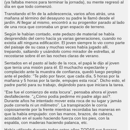
(ya faltaba menos para terminar la jornada), su mente regresó al
día en que todo comenzó.
Transitando el fin de la adolescencia, varios años atrás, una
mañana al término del desayuno su padre le llamó desde el
jardín. Al llegar al mismo, encontró a su progenitor parado al lado
de una roca que coronaba un gran espacio de terreno.
Según le habían contado, este pedazo de material se había
desprendido del cerro hacía ya varias generaciones, cuando no
existía allí ninguna edificación. El joven siempre lo vio como parte
del paisaje de su casa y muchas veces había jugado allí,
trepando, saltando y usándolo como mirador de estrellas, al
recostarse sobre él en las noches claras de verano.
Sentados en el pasto al lado de la roca, el papá le dijo al joven
que tenía una misión para él. El muchacho expectante y
complacido ante la muestra de confianza, quedó luego perplejo
ante el pedido: “Te pido por favor, que cada día, 5 horas por la
mañana y 5 horas por la tarde, empujes esta roca”. Dicho esto, el
padre partió para su trabajo, dejándolo para que iniciara la tarea.
“Ese fue el comienzo de esta locura”, pensaba ahora el joven
desfalleciente. “¿Cómo podía pedirme mi padre algo así?.
Durante años he intentado mover esta roca de su lugar y jamás
pude correrla ni un milímetro”. La transpiración le corría
copiosamente por la frente mientras recordaba las maneras en
que la había empujado: con las manos, brazos, de cabeza,
acostado en el suelo haciendo fuerza con los pies, con la
espalda, con maderas haciendo palanca, etc.
Había utilizado durante todos estos años TODAS sus fuerzas,