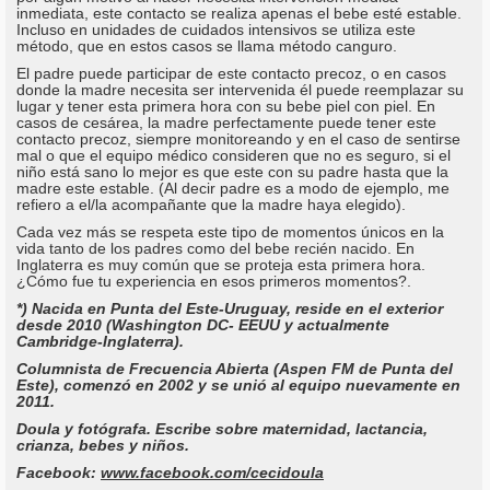
inmediata, este contacto se realiza apenas el bebe esté estable.
Incluso en unidades de cuidados intensivos se utiliza este
método, que en estos casos se llama método canguro.
El padre puede participar de este contacto precoz, o en casos
donde la madre necesita ser intervenida él puede reemplazar su
lugar y tener esta primera hora con su bebe piel con piel. En
casos de cesárea, la madre perfectamente puede tener este
contacto precoz, siempre monitoreando y en el caso de sentirse
mal o que el equipo médico consideren que no es seguro, si el
niño está sano lo mejor es que este con su padre hasta que la
madre este estable. (Al decir padre es a modo de ejemplo, me
refiero a el/la acompañante que la madre haya elegido).
Cada vez más se respeta este tipo de momentos únicos en la
vida tanto de los padres como del bebe recién nacido. En
Inglaterra es muy común que se proteja esta primera hora.
¿Cómo fue tu experiencia en esos primeros momentos?.
*) Nacida en Punta del Este-Uruguay, reside en el exterior
desde 2010 (Washington DC- EEUU y actualmente
Cambridge-Inglaterra).
Columnista de Frecuencia Abierta (Aspen FM de Punta del
Este), comenzó en 2002 y se unió al equipo nuevamente en
2011.
Doula y fotógrafa. Escribe sobre maternidad, lactancia,
crianza, bebes y niños.
Facebook:
www.facebook.com/cecidoula